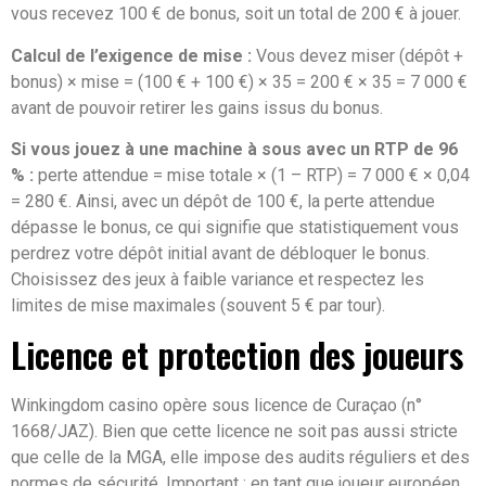
vous recevez 100 € de bonus, soit un total de 200 € à jouer.
Calcul de l’exigence de mise :
Vous devez miser (dépôt +
bonus) × mise = (100 € + 100 €) × 35 = 200 € × 35 = 7 000 €
avant de pouvoir retirer les gains issus du bonus.
Si vous jouez à une machine à sous avec un RTP de 96
% :
perte attendue = mise totale × (1 – RTP) = 7 000 € × 0,04
= 280 €. Ainsi, avec un dépôt de 100 €, la perte attendue
dépasse le bonus, ce qui signifie que statistiquement vous
perdrez votre dépôt initial avant de débloquer le bonus.
Choisissez des jeux à faible variance et respectez les
limites de mise maximales (souvent 5 € par tour).
Licence et protection des joueurs
Winkingdom casino opère sous licence de Curaçao (n°
1668/JAZ). Bien que cette licence ne soit pas aussi stricte
que celle de la MGA, elle impose des audits réguliers et des
normes de sécurité. Important : en tant que joueur européen,