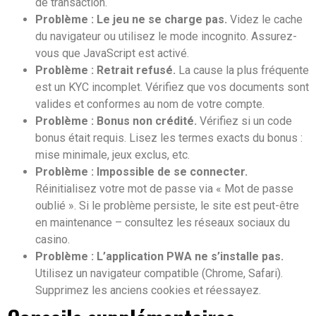
de transaction.
Problème : Le jeu ne se charge pas.
Videz le cache
du navigateur ou utilisez le mode incognito. Assurez-
vous que JavaScript est activé.
Problème : Retrait refusé.
La cause la plus fréquente
est un KYC incomplet. Vérifiez que vos documents sont
valides et conformes au nom de votre compte.
Problème : Bonus non crédité.
Vérifiez si un code
bonus était requis. Lisez les termes exacts du bonus :
mise minimale, jeux exclus, etc.
Problème : Impossible de se connecter.
Réinitialisez votre mot de passe via « Mot de passe
oublié ». Si le problème persiste, le site est peut-être
en maintenance – consultez les réseaux sociaux du
casino.
Problème : L’application PWA ne s’installe pas.
Utilisez un navigateur compatible (Chrome, Safari).
Supprimez les anciens cookies et réessayez.