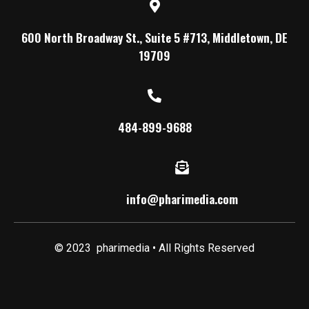
600 North Broadway St., Suite 5 #713, Middletown, DE
19709
484-899-9688
info@pharimedia.com
© 2023 pharimedia • All Rights Reserved