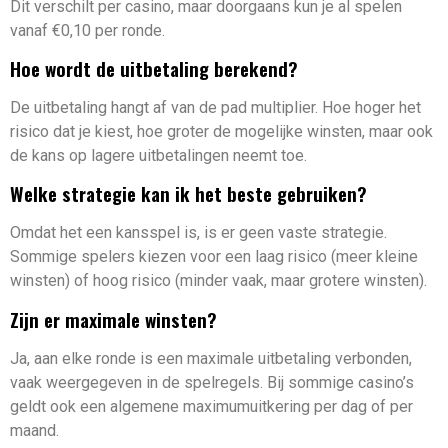
Dit verschilt per casino, maar doorgaans kun je al spelen
vanaf €0,10 per ronde.
Hoe wordt de uitbetaling berekend?
De uitbetaling hangt af van de pad multiplier. Hoe hoger het
risico dat je kiest, hoe groter de mogelijke winsten, maar ook
de kans op lagere uitbetalingen neemt toe.
Welke strategie kan ik het beste gebruiken?
Omdat het een kansspel is, is er geen vaste strategie.
Sommige spelers kiezen voor een laag risico (meer kleine
winsten) of hoog risico (minder vaak, maar grotere winsten).
Zijn er maximale winsten?
Ja, aan elke ronde is een maximale uitbetaling verbonden,
vaak weergegeven in de spelregels. Bij sommige casino’s
geldt ook een algemene maximumuitkering per dag of per
maand.