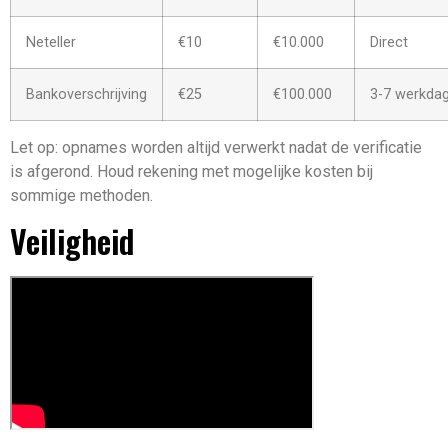
Neteller
€10
€10.000
Direct
Bankoverschrijving
€25
€100.000
3-7 werkda
Let op: opnames worden altijd verwerkt nadat de verificatie
is afgerond. Houd rekening met mogelijke kosten bij
sommige methoden.
Veiligheid