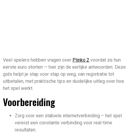
Plinko 2 gids: Alles
wat je moet weten
om te beginnen
Veel spelers hebben vragen over
Plinko 2
voordat ze hun
eerste euro storten — hier zijn de eerlijke antwoorden. Deze
gids helpt je stap voor stap op weg, van registratie tot
uitbetalen, met praktische tips en duidelijke uitleg over hoe
het spel werkt.
Voorbereiding
Zorg voor een stabiele internetverbinding – het spel
vereist een constante verbinding voor real-time
resultaten.