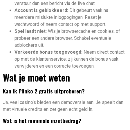
verstuur dan een bericht via de live chat.
Account is geblokkeerd:
Dit gebeurt vaak na
meerdere mislukte inlogpogingen. Reset je
wachtwoord of neem contact op met support.
Spel laadt niet:
Wis je browsercache en cookies, of
probeer een andere browser. Schakel eventuele
adblockers uit.
Verkeerde bonus toegevoegd:
Neem direct contact
op met de klantenservice; zij kunnen de bonus vaak
verwijderen en een correcte toevoegen.
Wat je moet weten
Kan ik Plinko 2 gratis uitproberen?
Ja, veel casino’s bieden een demoversie aan. Je speelt dan
met virtuele credits en zet geen echt geld in.
Wat is het minimale inzetbedrag?