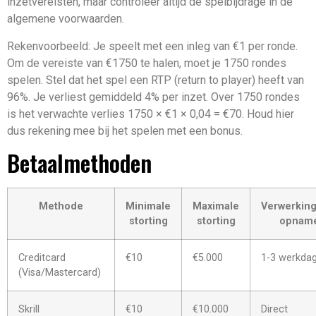
inzetvereisten, maar controleer altijd de spelbijdrage in de
algemene voorwaarden.
Rekenvoorbeeld: Je speelt met een inleg van €1 per ronde.
Om de vereiste van €1750 te halen, moet je 1750 rondes
spelen. Stel dat het spel een RTP (return to player) heeft van
96%. Je verliest gemiddeld 4% per inzet. Over 1750 rondes
is het verwachte verlies 1750 × €1 × 0,04 = €70. Houd hier
dus rekening mee bij het spelen met een bonus.
Betaalmethoden
Methode
Minimale
Maximale
Verwerking
storting
storting
opnam
Creditcard
€10
€5.000
1-3 werkda
(Visa/Mastercard)
Skrill
€10
€10.000
Direct