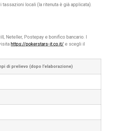
tassazioni locali (la ritenuta è già applicata).
l, Neteller, Postepay e bonifico bancario. I
visita
https://pokerstars-it.co.it/
e scegli il
pi di prelievo (dopo l’elaborazione)