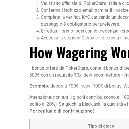
Vai al sito ufficiale di PokerStars Italia e c
Conferma l’indirizzo email tramite il link rice
Completa la verifica KYC caricando un docume
passaggio è obbligatorio per prelevare.
Effettua il primo login con le credenziali cr
Accedi alla sezione Cassa e seleziona il met
How Wagering Wo
I bonus offerti da PokerStars, come il bonus di 
500€ con un requisito 30x, devi scommettere l’impo
Esempio:
depositi 100€, ricevi 100€ di bonus. W
Attenzione: non tutti i giochi contribuiscono al 1
solito al 20%). Se giochi a blackjack, la quantità
Percentuale di contribuzione)
.
Tipo di gioco