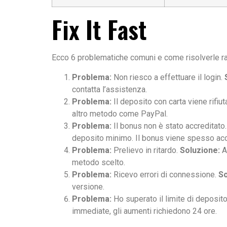
Fix It Fast
Ecco 6 problematiche comuni e come risolverle r
Problema:
Non riesco a effettuare il login.
contatta l’assistenza.
Problema:
Il deposito con carta viene rifiut
altro metodo come PayPal.
Problema:
Il bonus non è stato accreditato
deposito minimo. Il bonus viene spesso accr
Problema:
Prelievo in ritardo.
Soluzione:
As
metodo scelto.
Problema:
Ricevo errori di connessione.
So
versione.
Problema:
Ho superato il limite di deposit
immediate, gli aumenti richiedono 24 ore.