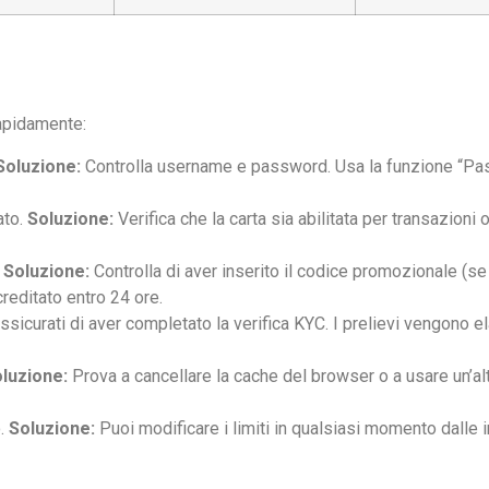
apidamente:
Soluzione:
Controlla username e password. Usa la funzione “Pas
ato.
Soluzione:
Verifica che la carta sia abilitata per transazioni 
.
Soluzione:
Controlla di aver inserito il codice promozionale (se r
editato entro 24 ore.
sicurati di aver completato la verifica KYC. I prelievi vengono e
luzione:
Prova a cancellare la cache del browser o a usare un’alt
o.
Soluzione:
Puoi modificare i limiti in qualsiasi momento dalle 