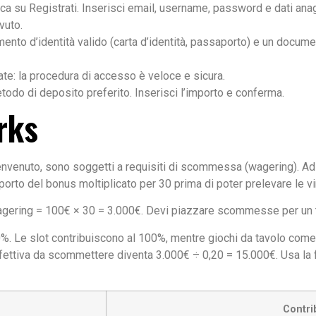
licca su Registrati. Inserisci email, username, password e dati anag
vuto.
nto d’identità valido (carta d’identità, passaporto) e un documen
eate: la procedura di accesso è veloce e sicura.
odo di deposito preferito. Inserisci l’importo e conferma.
rks
benvenuto, sono soggetti a requisiti di scommessa (wagering). Ad
rto del bonus moltiplicato per 30 prima di poter prelevare le vin
agering = 100€ × 30 = 3.000€. Devi piazzare scommesse per un t
00%. Le slot contribuiscono al 100%, mentre giochi da tavolo com
 effettiva da scommettere diventa 3.000€ ÷ 0,20 = 15.000€. Usa la
Contri