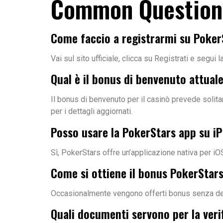
Common Question
Come faccio a registrarmi su Poker
Vai sul sito ufficiale, clicca su Registrati e segui 
Qual è il bonus di benvenuto attual
Il bonus di benvenuto per il casinò prevede solit
per i dettagli aggiornati.
Posso usare la PokerStars app su i
Sì, PokerStars offre un’applicazione nativa per iOS
Come si ottiene il bonus PokerStar
Occasionalmente vengono offerti bonus senza depo
Quali documenti servono per la veri