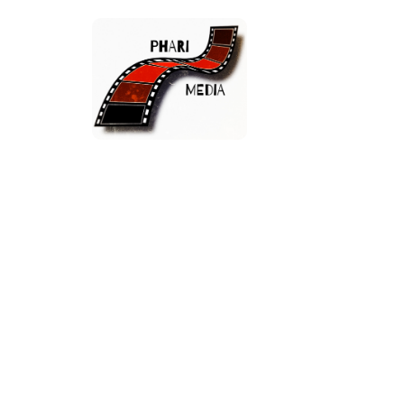
Guida p
PokerSt
deposit