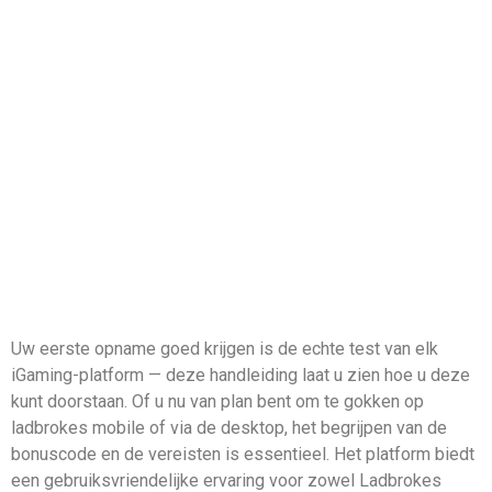
Ladbrokes
bonuscode gids –
registreren en
opnemen stap voor
stap
Uw eerste opname goed krijgen is de echte test van elk
iGaming-platform — deze handleiding laat u zien hoe u deze
kunt doorstaan. Of u nu van plan bent om te gokken op
ladbrokes mobile of via de desktop, het begrijpen van de
bonuscode en de vereisten is essentieel. Het platform biedt
een gebruiksvriendelijke ervaring voor zowel Ladbrokes