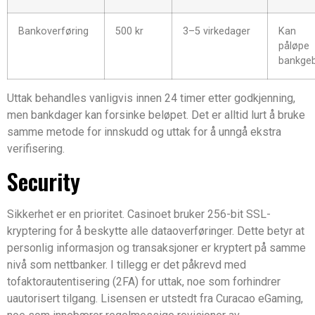
Bankoverføring
500 kr
3–5 virkedager
Kan
påløpe
bankge
Uttak behandles vanligvis innen 24 timer etter godkjenning,
men bankdager kan forsinke beløpet. Det er alltid lurt å bruke
samme metode for innskudd og uttak for å unngå ekstra
verifisering.
Security
Sikkerhet er en prioritet. Casinoet bruker 256-bit SSL-
kryptering for å beskytte alle dataoverføringer. Dette betyr at
personlig informasjon og transaksjoner er kryptert på samme
nivå som nettbanker. I tillegg er det påkrevd med
tofaktorautentisering (2FA) for uttak, noe som forhindrer
uautorisert tilgang. Lisensen er utstedt fra Curacao eGaming,