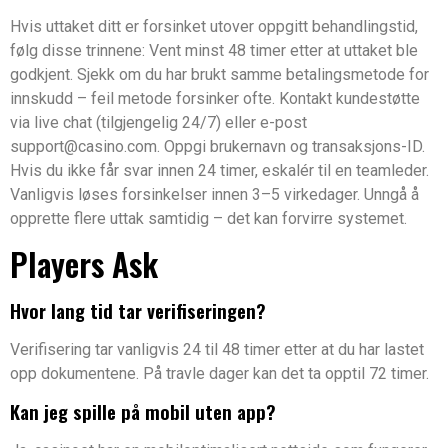
Hvis uttaket ditt er forsinket utover oppgitt behandlingstid,
følg disse trinnene: Vent minst 48 timer etter at uttaket ble
godkjent. Sjekk om du har brukt samme betalingsmetode for
innskudd – feil metode forsinker ofte. Kontakt kundestøtte
via live chat (tilgjengelig 24/7) eller e-post
support@casino.com. Oppgi brukernavn og transaksjons-ID.
Hvis du ikke får svar innen 24 timer, eskalér til en teamleder.
Vanligvis løses forsinkelser innen 3–5 virkedager. Unngå å
opprette flere uttak samtidig – det kan forvirre systemet.
Players Ask
Hvor lang tid tar verifiseringen?
Verifisering tar vanligvis 24 til 48 timer etter at du har lastet
opp dokumentene. På travle dager kan det ta opptil 72 timer.
Kan jeg spille på mobil uten app?