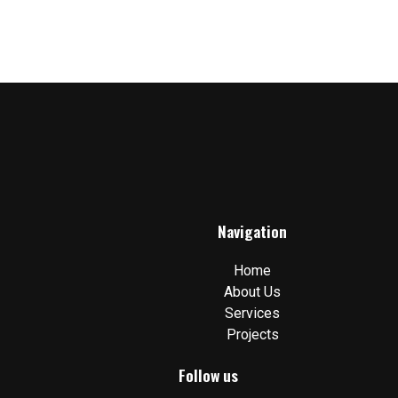
Navigation
Home
About Us
Services
Projects
Follow us