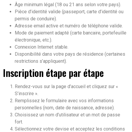
Âge minimum légal (18 ou 21 ans selon votre pays).
Pièce d’identité valide (passeport, carte d’identité ou
permis de conduire).
Adresse email active et numéro de téléphone valide.
Mode de paiement adapté (carte bancaire, portefeuille
électronique, etc.).
Connexion Internet stable.
Disponibilité dans votre pays de résidence (certaines
restrictions s’appliquent).
Inscription étape par étape
Rendez-vous sur la page d’accueil et cliquez sur «
S’inscrire ».
Remplissez le formulaire avec vos informations
personnelles (nom, date de naissance, adresse).
Choisissez un nom d’utilisateur et un mot de passe
fort.
Sélectionnez votre devise et acceptez les conditions