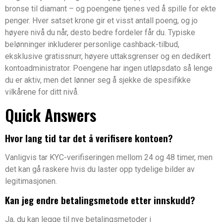
bronse til diamant – og poengene tjenes ved å spille for ekte
penger. Hver satset krone gir et visst antall poeng, og jo
høyere nivå du når, desto bedre fordeler får du. Typiske
belønninger inkluderer personlige cashback-tilbud,
eksklusive gratissnurr, høyere uttaksgrenser og en dedikert
kontoadministrator. Poengene har ingen utløpsdato så lenge
du er aktiv, men det lønner seg å sjekke de spesifikke
vilkårene for ditt nivå.
Quick Answers
Hvor lang tid tar det å verifisere kontoen?
Vanligvis tar KYC-verifiseringen mellom 24 og 48 timer, men
det kan gå raskere hvis du laster opp tydelige bilder av
legitimasjonen.
Kan jeg endre betalingsmetode etter innskudd?
Ja, du kan legge til nye betalingsmetoder i