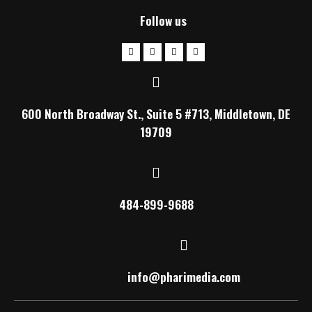
Follow us
600 North Broadway St., Suite 5 #713, Middletown, DE
19709
484-899-9688
info@pharimedia.com