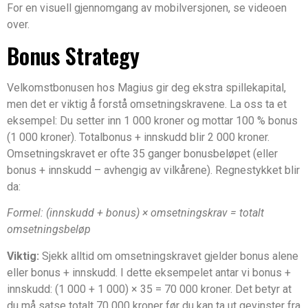
For en visuell gjennomgang av mobilversjonen, se videoen
over.
Bonus Strategy
Velkomstbonusen hos Magius gir deg ekstra spillekapital,
men det er viktig å forstå omsetningskravene. La oss ta et
eksempel: Du setter inn 1 000 kroner og mottar 100 % bonus
(1 000 kroner). Totalbonus + innskudd blir 2 000 kroner.
Omsetningskravet er ofte 35 ganger bonusbeløpet (eller
bonus + innskudd – avhengig av vilkårene). Regnestykket blir
da:
Formel: (innskudd + bonus) × omsetningskrav = totalt
omsetningsbeløp
Viktig:
Sjekk alltid om omsetningskravet gjelder bonus alene
eller bonus + innskudd. I dette eksempelet antar vi bonus +
innskudd: (1 000 + 1 000) × 35 = 70 000 kroner. Det betyr at
du må satse totalt 70 000 kroner før du kan ta ut gevinster fra