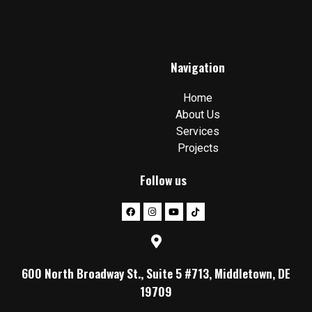
Navigation
Home
About Us
Services
Projects
Follow us
600 North Broadway St., Suite 5 #713, Middletown, DE
19709