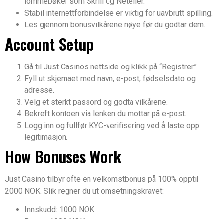
lommebøker som Skrill og Neteller.
Stabil internettforbindelse er viktig for uavbrutt spilling.
Les gjennom bonusvilkårene nøye før du godtar dem.
Account Setup
Gå til Just Casinos nettside og klikk på “Registrer”.
Fyll ut skjemaet med navn, e-post, fødselsdato og
adresse.
Velg et sterkt passord og godta vilkårene.
Bekreft kontoen via lenken du mottar på e-post.
Logg inn og fullfør KYC-verifisering ved å laste opp
legitimasjon.
How Bonuses Work
Just Casino tilbyr ofte en velkomstbonus på 100% opptil
2000 NOK. Slik regner du ut omsetningskravet:
Innskudd: 1000 NOK