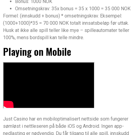
Bonus: 1000 NOK
Omsetningskrav: 35x bonus = 35 x 1000 = 35 000 NOK
Formel: (innskudd + bonus) * omsetningskrav. Eksempel:
(1000+1000)*35 = 70 000 NOK totalt innsatsbeløp før uttak.
Husk at ikke alle spill teller like mye – spilleautomater teller
100%, mens bordspill kan telle mindre.
Playing on Mobile
Just Casino har en mobiloptimalisert nettside som fungerer
sømløst i nettleseren på både iOS og Android. Ingen app-
nedlasting er nødvendig. Du får tilgang til alle spill, innskudd