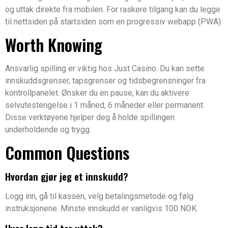
og uttak direkte fra mobilen. For raskere tilgang kan du legge
til nettsiden på startsiden som en progressiv webapp (PWA).
Worth Knowing
Ansvarlig spilling er viktig hos Just Casino. Du kan sette
innskuddsgrenser, tapsgrenser og tidsbegrensninger fra
kontrollpanelet. Ønsker du en pause, kan du aktivere
selvutestengelse i 1 måned, 6 måneder eller permanent.
Disse verktøyene hjelper deg å holde spillingen
underholdende og trygg.
Common Questions
Hvordan gjør jeg et innskudd?
Logg inn, gå til kassen, velg betalingsmetode og følg
instruksjonene. Minste innskudd er vanligvis 100 NOK.