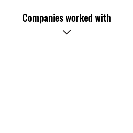
Companies worked with