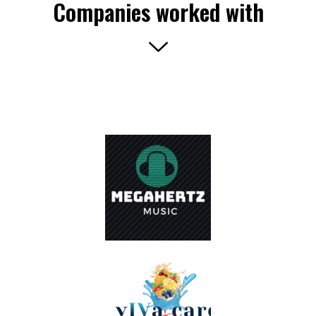
Companies worked with