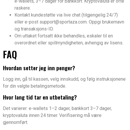
e-wallets, 3–7 dager for bankkort. Kryptovaluta er ofte
raskere.
Kontakt kundestøtte via live chat (tilgjengelig 24/7)
eller e-post support@sportaza.com. Oppgi brukernavn
og transaksjons-ID.
Om uttaket fortsatt ikke behandles, eskaler til en
overordnet eller spillmyndigheten, avhengig av lisens.
FAQ
Hvordan setter jeg inn penger?
Logg inn, gå til kassen, velg innskudd, og følg instruksjonene
for din valgte betalingsmetode.
Hvor lang tid tar en utbetaling?
Det varierer: e-wallets 1–2 dager, bankkort 3–7 dager,
kryptovaluta innen 24 timer. Verifisering må være
gjennomført.