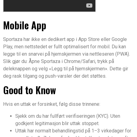
Mobile App
Sportaza har ikke en dedikert app i App Store eller Google
Play, men nettstedet er fullt optimalisert for mobil. Du kan
legge til en snarvei på hjemskjermen via nettleseren (PWA).
Slik gjør du: Åpne Sportaza i Chrome/Safari, trykk på
deleknappen og velg «Legg til på hjemskjermen». Dette gir
deg rask tilgang og push-varsler der det støttes.
Good to Know
Hvis en uttak er forsinket, følg disse trinnene:
Sjekk om du har fullført verifiseringen (KYC). Uten
godkjent legitimasjon blir uttak stoppet.
Uttak har normalt behandlingstid på 1–3 virkedager for