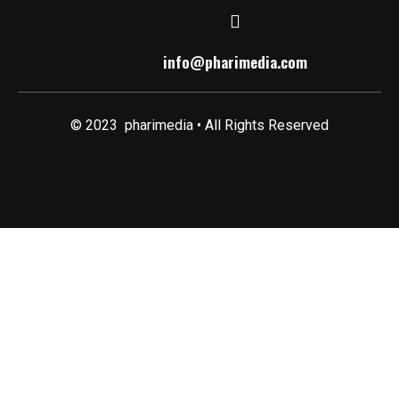
info@pharimedia.com
© 2023 pharimedia • All Rights Reserved