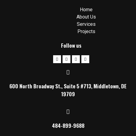
Home
About Us
Services
Projects
Follow us
600 North Broadway St., Suite 5 #713, Middletown, DE
19709
484-899-9688