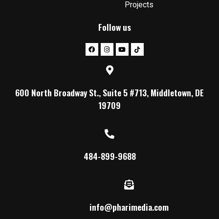
Projects
Follow us
600 North Broadway St., Suite 5 #713, Middletown, DE
19709
484-899-9688
info@pharimedia.com