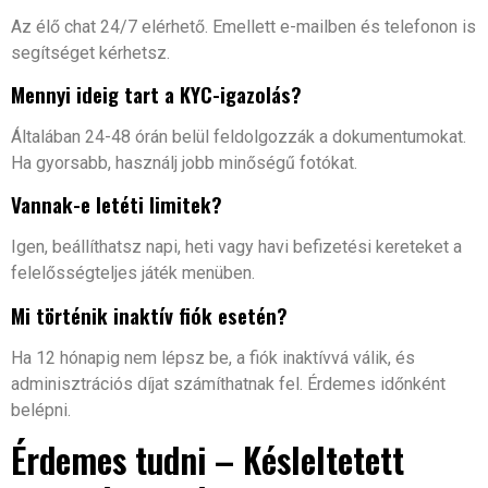
Az élő chat 24/7 elérhető. Emellett e-mailben és telefonon is
segítséget kérhetsz.
Mennyi ideig tart a KYC-igazolás?
Általában 24-48 órán belül feldolgozzák a dokumentumokat.
Ha gyorsabb, használj jobb minőségű fotókat.
Vannak-e letéti limitek?
Igen, beállíthatsz napi, heti vagy havi befizetési kereteket a
felelősségteljes játék menüben.
Mi történik inaktív fiók esetén?
Ha 12 hónapig nem lépsz be, a fiók inaktívvá válik, és
adminisztrációs díjat számíthatnak fel. Érdemes időnként
belépni.
Érdemes tudni – Késleltetett