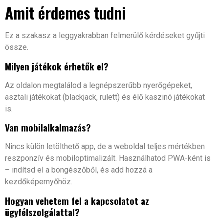
Amit érdemes tudni
Ez a szakasz a leggyakrabban felmerülő kérdéseket gyűjti
össze.
Milyen játékok érhetők el?
Az oldalon megtalálod a legnépszerűbb nyerőgépeket,
asztali játékokat (blackjack, rulett) és élő kaszinó játékokat
is.
Van mobilalkalmazás?
Nincs külön letölthető app, de a weboldal teljes mértékben
reszponzív és mobiloptimalizált. Használhatod PWA-ként is
– indítsd el a böngészőből, és add hozzá a
kezdőképernyőhöz.
Hogyan vehetem fel a kapcsolatot az
ügyfélszolgálattal?