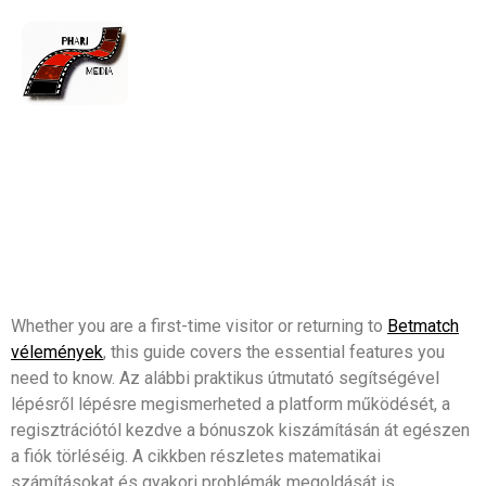
Betmatch útmutató:
regisztráció,
bónuszok és fiók
törlése
Whether you are a first-time visitor or returning to
Betmatch
vélemények
, this guide covers the essential features you
need to know. Az alábbi praktikus útmutató segítségével
lépésről lépésre megismerheted a platform működését, a
regisztrációtól kezdve a bónuszok kiszámításán át egészen
a fiók törléséig. A cikkben részletes matematikai
számításokat és gyakori problémák megoldását is