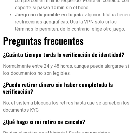
cumpla con el mínimo requerido. Ponte en contacto con
soporte si pasan 10 min sin el bono.
Juego no disponible en tu país:
algunos títulos tienen
restricciones geográficas. Usa la VPN solo si los
términos lo permiten; de lo contrario, elige otro juego.
Preguntas frecuentes
¿Cuánto tiempo tarda la verificación de identidad?
Normalmente entre 24 y 48 horas, aunque puede alargarse si
los documentos no son legibles.
¿Puedo retirar dinero sin haber completado la
verificación?
No, el sistema bloquea los retiros hasta que se aprueben los
documentos KYC.
¿Qué hago si mi retiro se cancela?