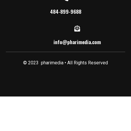
484-899-9688
info@pharimedia.com
© 2023 pharimedia • All Rights Reserved