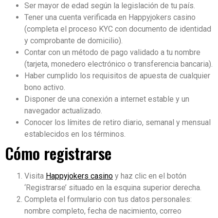
Ser mayor de edad según la legislación de tu país.
Tener una cuenta verificada en Happyjokers casino
(completa el proceso KYC con documento de identidad
y comprobante de domicilio).
Contar con un método de pago validado a tu nombre
(tarjeta, monedero electrónico o transferencia bancaria).
Haber cumplido los requisitos de apuesta de cualquier
bono activo.
Disponer de una conexión a internet estable y un
navegador actualizado.
Conocer los límites de retiro diario, semanal y mensual
establecidos en los términos.
Cómo registrarse
Visita
Happyjokers casino
y haz clic en el botón
‘Registrarse’ situado en la esquina superior derecha.
Completa el formulario con tus datos personales:
nombre completo, fecha de nacimiento, correo