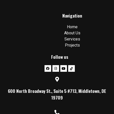
Navigation
Home
About Us
Services
Projects
Follow us
600 North Broadway St., Suite 5 #713, Middletown, DE
19709