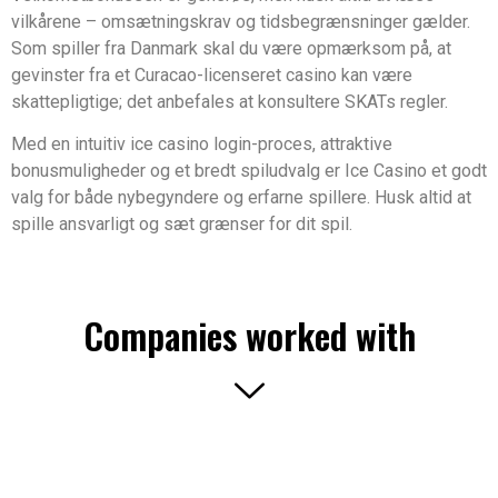
vilkårene – omsætningskrav og tidsbegrænsninger gælder.
Som spiller fra Danmark skal du være opmærksom på, at
gevinster fra et Curacao-licenseret casino kan være
skattepligtige; det anbefales at konsultere SKATs regler.
Med en intuitiv ice casino login-proces, attraktive
bonusmuligheder og et bredt spiludvalg er Ice Casino et godt
valg for både nybegyndere og erfarne spillere. Husk altid at
spille ansvarligt og sæt grænser for dit spil.
Companies worked with