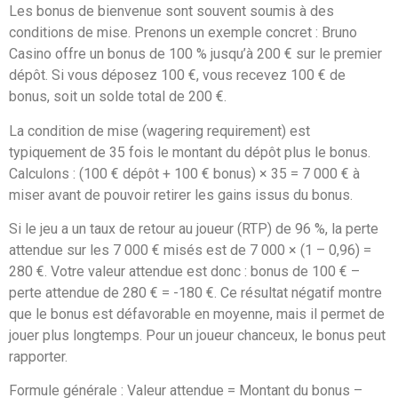
Les bonus de bienvenue sont souvent soumis à des
conditions de mise. Prenons un exemple concret : Bruno
Casino offre un bonus de 100 % jusqu’à 200 € sur le premier
dépôt. Si vous déposez 100 €, vous recevez 100 € de
bonus, soit un solde total de 200 €.
La condition de mise (wagering requirement) est
typiquement de 35 fois le montant du dépôt plus le bonus.
Calculons : (100 € dépôt + 100 € bonus) × 35 = 7 000 € à
miser avant de pouvoir retirer les gains issus du bonus.
Si le jeu a un taux de retour au joueur (RTP) de 96 %, la perte
attendue sur les 7 000 € misés est de 7 000 × (1 – 0,96) =
280 €. Votre valeur attendue est donc : bonus de 100 € –
perte attendue de 280 € = -180 €. Ce résultat négatif montre
que le bonus est défavorable en moyenne, mais il permet de
jouer plus longtemps. Pour un joueur chanceux, le bonus peut
rapporter.
Formule générale : Valeur attendue = Montant du bonus –