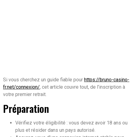
Bruno Casino : guide
complet
d’inscription et de
connexion
Si vous cherchez un guide fiable pour
https://bruno-casino-
fr.net/connexion/
, cet article couvre tout, de l’inscription à
votre premier retrait.
Préparation
Vérifiez votre éligibilité : vous devez avoir 18 ans ou
plus et résider dans un pays autorisé.