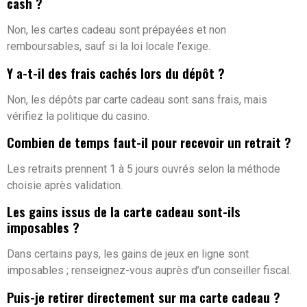
cash ?
Non, les cartes cadeau sont prépayées et non
remboursables, sauf si la loi locale l’exige.
Y a-t-il des frais cachés lors du dépôt ?
Non, les dépôts par carte cadeau sont sans frais, mais
vérifiez la politique du casino.
Combien de temps faut-il pour recevoir un retrait ?
Les retraits prennent 1 à 5 jours ouvrés selon la méthode
choisie après validation.
Les gains issus de la carte cadeau sont-ils
imposables ?
Dans certains pays, les gains de jeux en ligne sont
imposables ; renseignez-vous auprès d’un conseiller fiscal.
Puis-je retirer directement sur ma carte cadeau ?