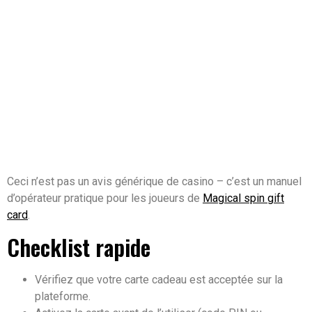
Guide pratique de la
carte cadeau de
casino : astuces et
calculs
Ceci n’est pas un avis générique de casino – c’est un manuel
d’opérateur pratique pour les joueurs de
Magical spin gift
card
.
Checklist rapide
Vérifiez que votre carte cadeau est acceptée sur la
plateforme.