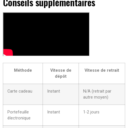
Conseils supplémentaires
Méthode
Vitesse de
Vitesse de retrait
dépôt
Carte cadeau
Instant
N/A (retrait par
autre moyen)
Portefeuille
Instant
1-2 jours
électronique