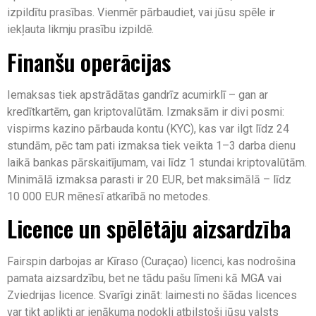
izpildītu prasības. Vienmēr pārbaudiet, vai jūsu spēle ir
iekļauta likmju prasību izpildē.
Finanšu operācijas
Iemaksas tiek apstrādātas gandrīz acumirklī – gan ar
kredītkartēm, gan kriptovalūtām. Izmaksām ir divi posmi:
vispirms kazino pārbauda kontu (KYC), kas var ilgt līdz 24
stundām, pēc tam pati izmaksa tiek veikta 1–3 darba dienu
laikā bankas pārskaitījumam, vai līdz 1 stundai kriptovalūtām.
Minimālā izmaksa parasti ir 20 EUR, bet maksimālā – līdz
10 000 EUR mēnesī atkarībā no metodes.
Licence un spēlētāju aizsardzība
Fairspin darbojas ar Kīraso (Curaçao) licenci, kas nodrošina
pamata aizsardzību, bet ne tādu pašu līmeni kā MGA vai
Zviedrijas licence. Svarīgi zināt: laimesti no šādas licences
var tikt aplikti ar ienākuma nodokli atbilstoši jūsu valsts