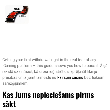
Pirmā izmaksa no
Fairspin – soli pa
solim ceļvedis
Getting your first withdrawal right is the real test of any
iGaming platform — this guide shows you how to pass it. Šajā
rakstā uzzināsiet, kā droši reģistrēties, aprēķināt likmju
prasības un izņemt laimestu no
Fairspin casino
bez liekiem
sarežģījumiem.
Kas Jums nepieciešams pirms
sākt