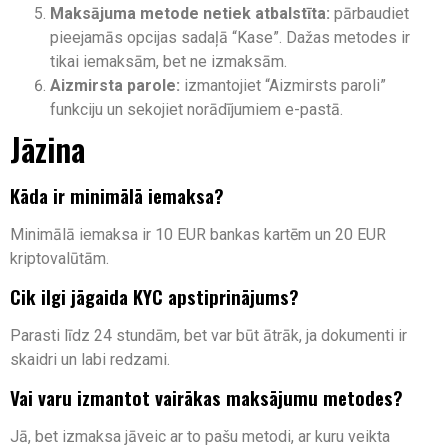
Maksājuma metode netiek atbalstīta:
pārbaudiet
pieejamās opcijas sadaļā “Kase”. Dažas metodes ir
tikai iemaksām, bet ne izmaksām.
Aizmirsta parole:
izmantojiet “Aizmirsts paroli”
funkciju un sekojiet norādījumiem e-pastā.
Jāzina
Kāda ir minimālā iemaksa?
Minimālā iemaksa ir 10 EUR bankas kartēm un 20 EUR
kriptovalūtām.
Cik ilgi jāgaida KYC apstiprinājums?
Parasti līdz 24 stundām, bet var būt ātrāk, ja dokumenti ir
skaidri un labi redzami.
Vai varu izmantot vairākas maksājumu metodes?
Jā, bet izmaksa jāveic ar to pašu metodi, ar kuru veikta