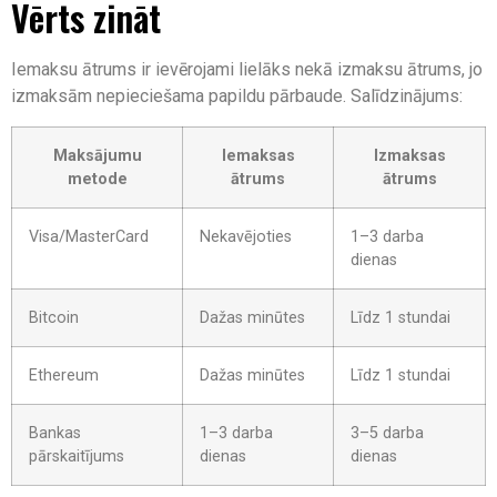
Vērts zināt
Iemaksu ātrums ir ievērojami lielāks nekā izmaksu ātrums, jo
izmaksām nepieciešama papildu pārbaude. Salīdzinājums:
Maksājumu
Iemaksas
Izmaksas
metode
ātrums
ātrums
Visa/MasterCard
Nekavējoties
1–3 darba
dienas
Bitcoin
Dažas minūtes
Līdz 1 stundai
Ethereum
Dažas minūtes
Līdz 1 stundai
Bankas
1–3 darba
3–5 darba
pārskaitījums
dienas
dienas