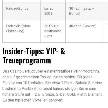
Reload-Bonus
bis zu
30‑fach (Einz. +
200 €
Bonus)
Freispiele (ohne
50 FS für
40‑fach (Gewinn)
Einzahlung)
bestimmte
Slots
Insider-Tipps: VIP- &
Treueprogramm
Das Casino verfügt über ein mehrstufiges VIP-Programm,
das auf gesammelten Treuepunkten basiert. Für jeden
Einsatz von 10 € erhalten Sie etwa 1 Punkt. Sobald Sie eine
bestimmte Punktzahl erreicht haben, steigen Sie in eine
höhere Stufe auf – z. B. Bronze, Silber, Gold, Platin, Diamant.
Zu den typischen Vorteilen gehören: