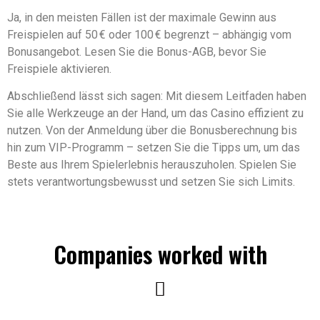
Ja, in den meisten Fällen ist der maximale Gewinn aus
Freispielen auf 50 € oder 100 € begrenzt – abhängig vom
Bonusangebot. Lesen Sie die Bonus-AGB, bevor Sie
Freispiele aktivieren.
Abschließend lässt sich sagen: Mit diesem Leitfaden haben
Sie alle Werkzeuge an der Hand, um das Casino effizient zu
nutzen. Von der Anmeldung über die Bonusberechnung bis
hin zum VIP-Programm – setzen Sie die Tipps um, um das
Beste aus Ihrem Spielerlebnis herauszuholen. Spielen Sie
stets verantwortungsbewusst und setzen Sie sich Limits.
Companies worked with