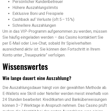
Persönlicher Kundenbetreuer
Höhere Auszahlungslimits
Exklusive Boni und Freispiele
Cashback auf Verluste (oft 5 – 15 %)
Schnellere Auszahlungen
Um in das VIP-Programm aufgenommen zu werden, müssen
Sie häufig eingeladen werden – das Casino kontaktiert Sie
per E‑Mail oder Live‑Chat, sobald Ihr Spielverhalten
ausreichend aktiv ist. Sie können den Fortschritt in Ihrem
Konto unter „Treuepunkte“ verfolgen.
Wissenswertes
Wie lange dauert eine Auszahlung?
Die Auszahlungsdauer hängt von der gewählten Methode ab.
E‑Wallets wie Skrill oder Neteller werden meist innerhalb von
24 Stunden bearbeitet. Kreditkarten und Banküberweisungen
können 3–7 Werktage in Anspruch nehmen. Das Casino prüft