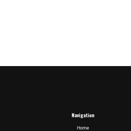
Navigation
Home