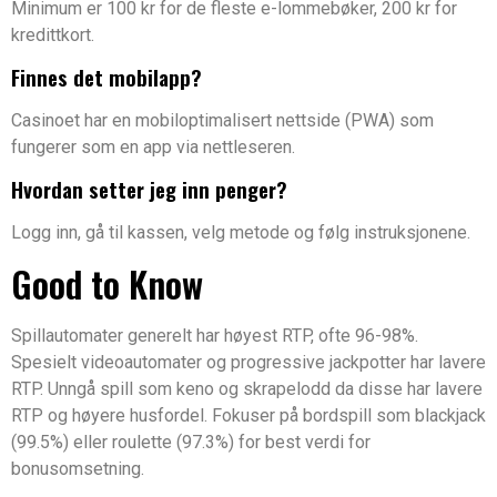
Minimum er 100 kr for de fleste e-lommebøker, 200 kr for
kredittkort.
Finnes det mobilapp?
Casinoet har en mobiloptimalisert nettside (PWA) som
fungerer som en app via nettleseren.
Hvordan setter jeg inn penger?
Logg inn, gå til kassen, velg metode og følg instruksjonene.
Good to Know
Spillautomater generelt har høyest RTP, ofte 96-98%.
Spesielt videoautomater og progressive jackpotter har lavere
RTP. Unngå spill som keno og skrapelodd da disse har lavere
RTP og høyere husfordel. Fokuser på bordspill som blackjack
(99.5%) eller roulette (97.3%) for best verdi for
bonusomsetning.