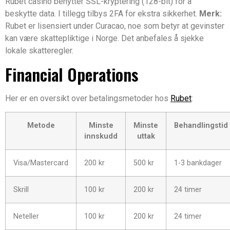
Rubet casino benytter SSL-kryptering (128-bit) for å
beskytte data. I tillegg tilbys 2FA for ekstra sikkerhet.
Merk:
Rubet er lisensiert under Curacao, noe som betyr at gevinster
kan være skattepliktige i Norge. Det anbefales å sjekke
lokale skatteregler.
Financial Operations
Her er en oversikt over betalingsmetoder hos
Rubet
:
Metode
Minste
Minste
Behandlingstid
innskudd
uttak
Visa/Mastercard
200 kr
500 kr
1-3 bankdager
Skrill
100 kr
200 kr
24 timer
Neteller
100 kr
200 kr
24 timer