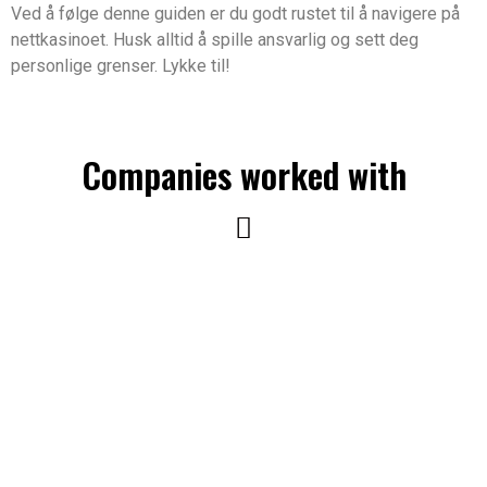
Ved å følge denne guiden er du godt rustet til å navigere på
nettkasinoet. Husk alltid å spille ansvarlig og sett deg
personlige grenser. Lykke til!
Companies worked with