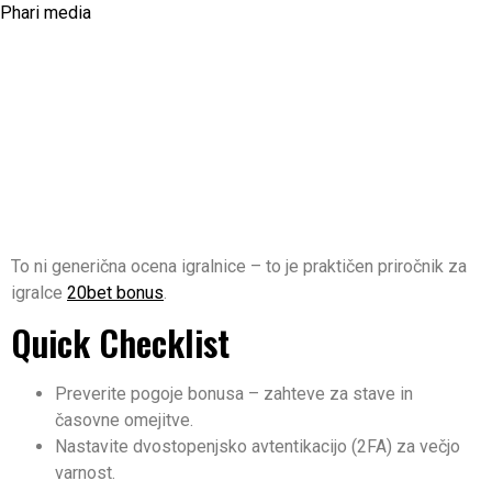
Phari media
Izkoristek bonusa pri
20bet kasinu – korak
za korakom
To ni generična ocena igralnice – to je praktičen priročnik za
igralce
20bet bonus
.
Quick Checklist
Preverite pogoje bonusa – zahteve za stave in
časovne omejitve.
Nastavite dvostopenjsko avtentikacijo (2FA) za večjo
varnost.