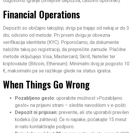
odgovorno igranje (omejitve depozita, časovni opomniki).
Financial Operations
Depoziti so običajno takojšnji, dvigi pa trajajo od nekaj ur do 3
dni, odvisno od metode. Pri prvem dvigu je obvezna
verifikacija identitete (KYC). Priporočamo, da dokumente
naložite takoj po registraciji, da preprečite zamude. Plačilne
metode vključujejo Visa, Mastercard, Skrill, Neteller ter
kriptovalute (Bitcoin, Ethereum). Minimalni dvig je pogosto 10
€, maksimalni pa se razlikuje glede na status igralca.
When Things Go Wrong
Pozabljeno geslo:
uporabite možnost »Pozabljeno
geslo« na prijavni strani – sledite navodilom v e-pošti.
Depozit ni pripisan:
preverite, ali ste uporabili pravilen
kodeks (če zahteva). Če ni napake, počakajte 15 minut
in nato kontaktirajte podporo.