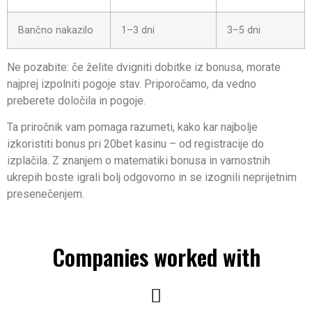
Bančno nakazilo
1–3 dni
3–5 dni
Ne pozabite: če želite dvigniti dobitke iz bonusa, morate
najprej izpolniti pogoje stav. Priporočamo, da vedno
preberete določila in pogoje.
Ta priročnik vam pomaga razumeti, kako kar najbolje
izkoristiti bonus pri 20bet kasinu – od registracije do
izplačila. Z znanjem o matematiki bonusa in varnostnih
ukrepih boste igrali bolj odgovorno in se izognili neprijetnim
presenečenjem.
Companies worked with