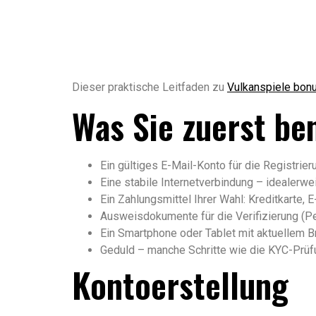
Gewinn
Dieser praktische Leitfaden zu
Vulkanspiele bon
Was Sie zuerst be
Ein gültiges E-Mail-Konto für die Registrie
Eine stabile Internetverbindung – idealer
Ein Zahlungsmittel Ihrer Wahl: Kreditkarte,
Ausweisdokumente für die Verifizierung (P
Ein Smartphone oder Tablet mit aktuellem B
Geduld – manche Schritte wie die KYC-Prüf
Kontoerstellung