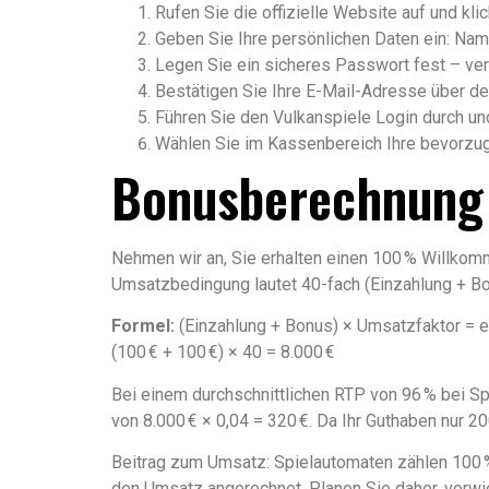
Rufen Sie die offizielle Website auf und klic
Geben Sie Ihre persönlichen Daten ein: Nam
Legen Sie ein sicheres Passwort fest – ve
Bestätigen Sie Ihre E-Mail-Adresse über den
Führen Sie den Vulkanspiele Login durch un
Wählen Sie im Kassenbereich Ihre bevorzug
Bonusberechnung 
Nehmen wir an, Sie erhalten einen 100 % Willkomm
Umsatzbedingung lautet 40-fach (Einzahlung + Bo
Formel:
(Einzahlung + Bonus) × Umsatzfaktor = e
(100 € + 100 €) × 40 = 8.000 €
Bei einem durchschnittlichen RTP von 96 % bei Spi
von 8.000 € × 0,04 = 320 €. Da Ihr Guthaben nur 
Beitrag zum Umsatz: Spielautomaten zählen 100 %,
den Umsatz angerechnet. Planen Sie daher, vorwi