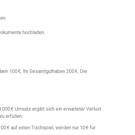
en.
 Dokumente hochladen.
dann 100 €, Ihr Gesamtguthaben 200 €. Die
8.000 € Umsatz ergibt sich ein erwarteter Verlust
u erfüllen.
0 € auf einen Tischspiel, werden nur 10 € für