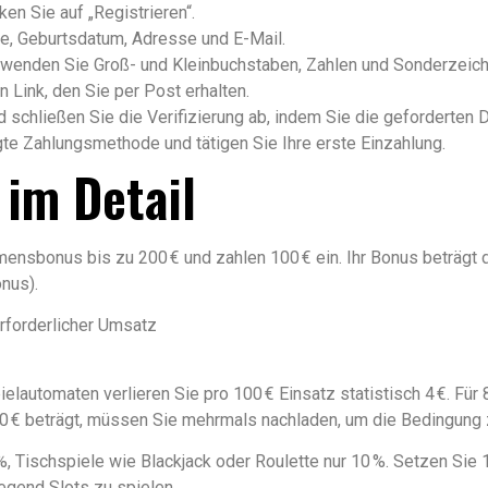
ken Sie auf „Registrieren“.
e, Geburtsdatum, Adresse und E-Mail.
rwenden Sie Groß- und Kleinbuchstaben, Zahlen und Sonderzeich
 Link, den Sie per Post erhalten.
d schließen Sie die Verifizierung ab, indem Sie die geforderten
te Zahlungsmethode und tätigen Sie Ihre erste Einzahlung.
im Detail
ensbonus bis zu 200 € und zahlen 100 € ein. Ihr Bonus beträgt 
nus).
rforderlicher Umsatz
elautomaten verlieren Sie pro 100 € Einsatz statistisch 4 €. Für 
200 € beträgt, müssen Sie mehrmals nachladen, um die Bedingung z
 Tischspiele wie Blackjack oder Roulette nur 10 %. Setzen Sie 10
egend Slots zu spielen.