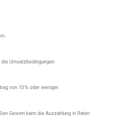
rn.
en die Umsatzbedingungen.
trag von 10 % oder weniger.
oßen Gewinn kann die Auszahlung in Raten