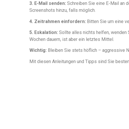
3. E-Mail senden:
Schreiben Sie eine E-Mail an 
Screenshots hinzu, falls möglich.
4. Zeitrahmen einfordern:
Bitten Sie um eine ve
5. Eskalation:
Sollte alles nichts helfen, wenden
Wochen dauern, ist aber ein letztes Mittel.
Wichtig:
Bleiben Sie stets höflich – aggressive 
Mit diesen Anleitungen und Tipps sind Sie besten