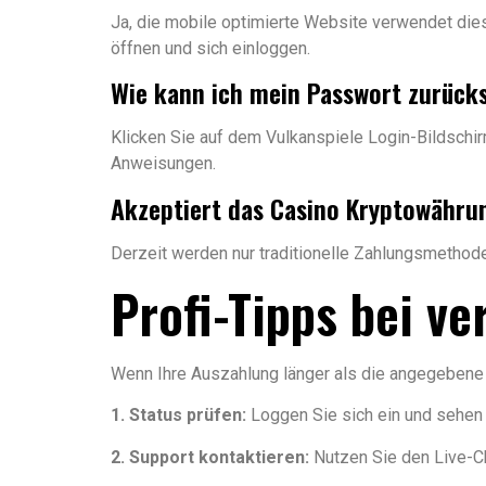
Ja, die mobile optimierte Website verwendet die
öffnen und sich einloggen.
Wie kann ich mein Passwort zurück
Klicken Sie auf dem Vulkanspiele Login-Bildschi
Anweisungen.
Akzeptiert das Casino Kryptowähru
Derzeit werden nur traditionelle Zahlungsmethod
Profi-Tipps bei v
Wenn Ihre Auszahlung länger als die angegebene B
1. Status prüfen:
Loggen Sie sich ein und sehen S
2. Support kontaktieren:
Nutzen Sie den Live-Ch