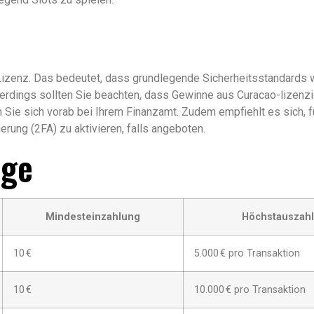
o-Lizenz. Das bedeutet, dass grundlegende Sicherheitsstandards
lerdings sollten Sie beachten, dass Gewinne aus Curacao-lizenz
 Sie sich vorab bei Ihrem Finanzamt. Zudem empfiehlt es sich, f
erung (2FA) zu aktivieren, falls angeboten.
nge
Mindesteinzahlung
Höchstauszah
10 €
5.000 € pro Transaktion
10 €
10.000 € pro Transaktion