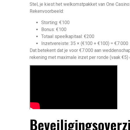
Stel, je kiest het welkomstpakket van One Casino:
Rekenvoorbeeld:
Storting: €100
Bonus: €100
Totaal speelkapitaal: €200
Inzetvereiste: 35 × (€100 + €100) = €7.000
Dat betekent dat je voor €7.000 aan weddenschap
rekening met maximale inzet per ronde (vaak €5) e
Beveiligingsoverz