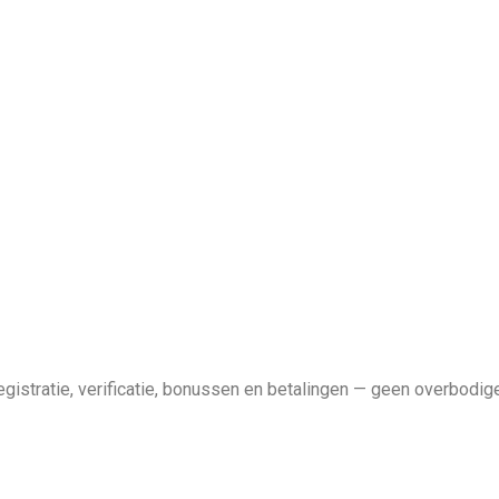
Home
About us
eren, bon
spelen
egistratie, verificatie, bonussen en betalingen — geen overbodige