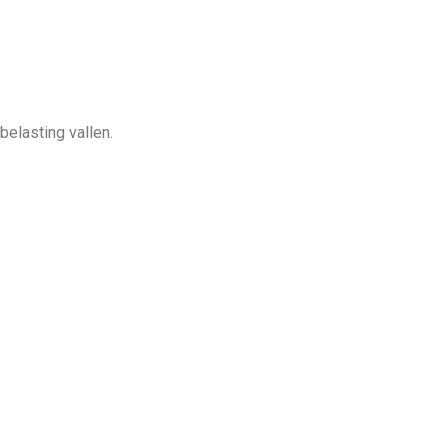
elasting vallen.