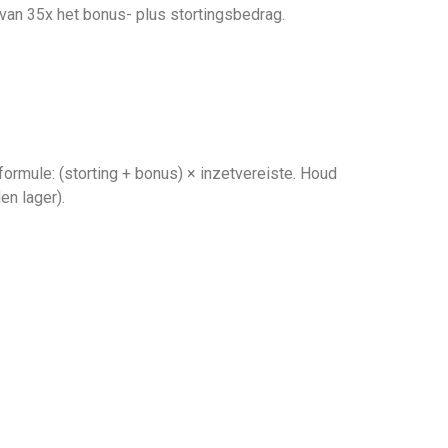
 van 35x het bonus- plus stortingsbedrag.
rmule: (storting + bonus) × inzetvereiste. Houd
en lager).