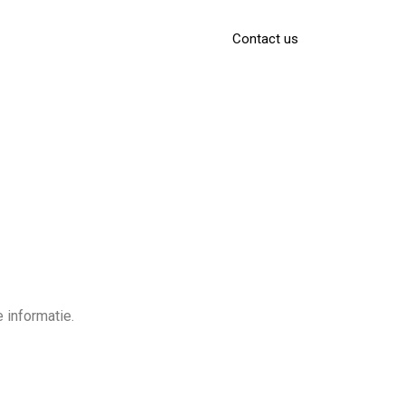
Services
Projects
Contact us
ussen en
 informatie.