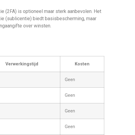
e (2FA) is optioneel maar sterk aanbevolen. Het
ie (sublicentie) biedt basisbescherming, maar
ingaangifte over winsten.
Verwerkingstijd
Kosten
Geen
Geen
Geen
Geen