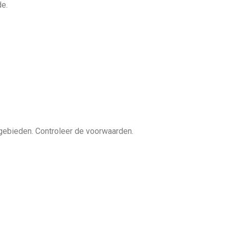
de.
sgebieden. Controleer de voorwaarden.