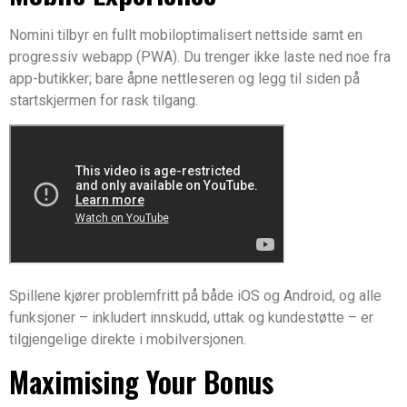
Nomini tilbyr en fullt mobiloptimalisert nettside samt en
progressiv webapp (PWA). Du trenger ikke laste ned noe fra
app-butikker; bare åpne nettleseren og legg til siden på
startskjermen for rask tilgang.
Spillene kjører problemfritt på både iOS og Android, og alle
funksjoner – inkludert innskudd, uttak og kundestøtte – er
tilgjengelige direkte i mobilversjonen.
Maximising Your Bonus