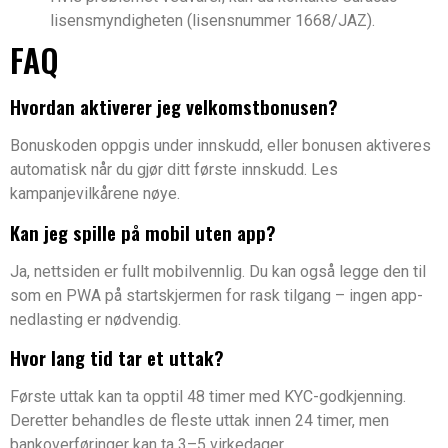
lisensmyndigheten (lisensnummer 1668/JAZ).
FAQ
Hvordan aktiverer jeg velkomstbonusen?
Bonuskoden oppgis under innskudd, eller bonusen aktiveres
automatisk når du gjør ditt første innskudd. Les
kampanjevilkårene nøye.
Kan jeg spille på mobil uten app?
Ja, nettsiden er fullt mobilvennlig. Du kan også legge den til
som en PWA på startskjermen for rask tilgang – ingen app-
nedlasting er nødvendig.
Hvor lang tid tar et uttak?
Første uttak kan ta opptil 48 timer med KYC-godkjenning.
Deretter behandles de fleste uttak innen 24 timer, men
bankoverføringer kan ta 3–5 virkedager.