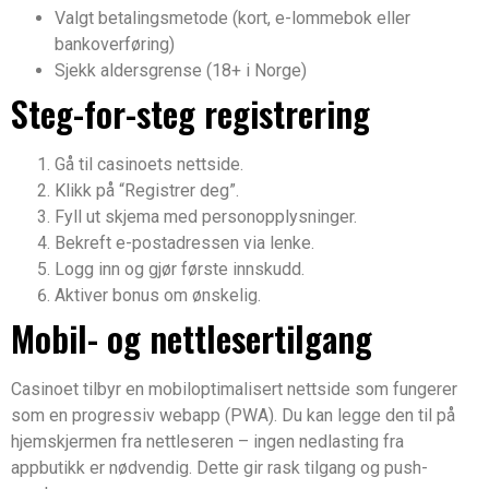
Valgt betalingsmetode (kort, e-lommebok eller
bankoverføring)
Sjekk aldersgrense (18+ i Norge)
Steg-for-steg registrering
Gå til casinoets nettside.
Klikk på “Registrer deg”.
Fyll ut skjema med personopplysninger.
Bekreft e-postadressen via lenke.
Logg inn og gjør første innskudd.
Aktiver bonus om ønskelig.
Mobil- og nettlesertilgang
Casinoet tilbyr en mobiloptimalisert nettside som fungerer
som en progressiv webapp (PWA). Du kan legge den til på
hjemskjermen fra nettleseren – ingen nedlasting fra
appbutikk er nødvendig. Dette gir rask tilgang og push-