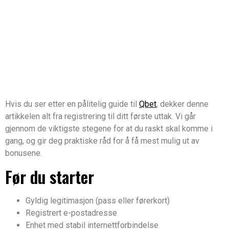
Casino-guide: Enkel
registrering og
bonusoptimalisering
Hvis du ser etter en pålitelig guide til
Qbet
, dekker denne
artikkelen alt fra registrering til ditt første uttak. Vi går
gjennom de viktigste stegene for at du raskt skal komme i
gang, og gir deg praktiske råd for å få mest mulig ut av
bonusene.
Før du starter
Gyldig legitimasjon (pass eller førerkort)
Registrert e-postadresse
Enhet med stabil internettforbindelse