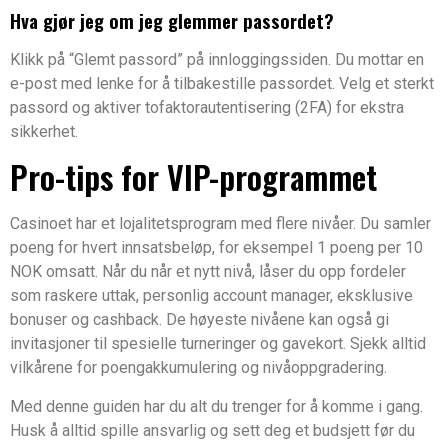
Hva gjør jeg om jeg glemmer passordet?
Klikk på “Glemt passord” på innloggingssiden. Du mottar en
e-post med lenke for å tilbakestille passordet. Velg et sterkt
passord og aktiver tofaktorautentisering (2FA) for ekstra
sikkerhet.
Pro-tips for VIP-programmet
Casinoet har et lojalitetsprogram med flere nivåer. Du samler
poeng for hvert innsatsbeløp, for eksempel 1 poeng per 10
NOK omsatt. Når du når et nytt nivå, låser du opp fordeler
som raskere uttak, personlig account manager, eksklusive
bonuser og cashback. De høyeste nivåene kan også gi
invitasjoner til spesielle turneringer og gavekort. Sjekk alltid
vilkårene for poengakkumulering og nivåoppgradering.
Med denne guiden har du alt du trenger for å komme i gang.
Husk å alltid spille ansvarlig og sett deg et budsjett før du