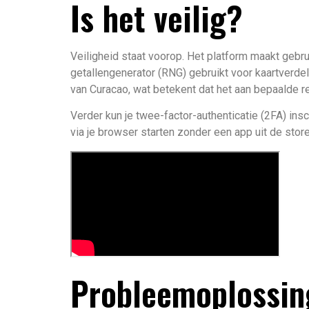
Is het veilig?
Veiligheid staat voorop. Het platform maakt gebr
getallengenerator (RNG) gebruikt voor kaartverde
van Curacao, wat betekent dat het aan bepaalde r
Verder kun je twee-factor-authenticatie (2FA) ins
via je browser starten zonder een app uit de stor
Probleemoplossin