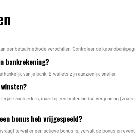
en
an per betaalmethode verschillen. Controleer de kasinobankpagi
jn bankrekening?
hankelijk van je bank. E-wallets zijn aanzienlijk sneller.
n winsten?
r legale aanbieders, maar bij een buitenlandse vergunning (zoals 
een bonus heb vrijgespeeld?
vraagt terwijl er een actieve bonus is, vervalt de bonus en even