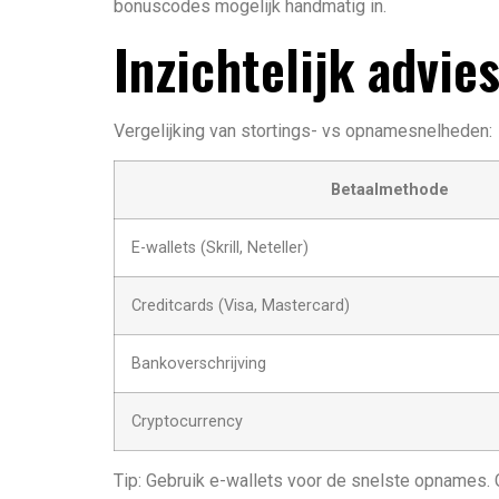
bonuscodes mogelijk handmatig in.
Inzichtelijk advie
Vergelijking van stortings- vs opnamesnelheden:
Betaalmethode
E-wallets (Skrill, Neteller)
Creditcards (Visa, Mastercard)
Bankoverschrijving
Cryptocurrency
Tip: Gebruik e-wallets voor de snelste opnames. C