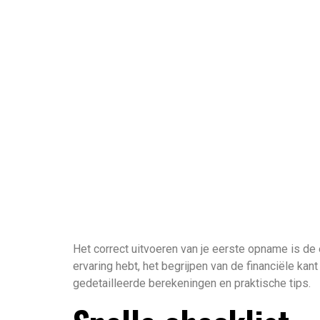
opneme
Stap vo
Het correct uitvoeren van je eerste opname is de e
ervaring hebt, het begrijpen van de financiële kan
gedetailleerde berekeningen en praktische tips.