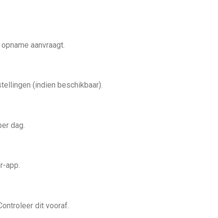
n opname aanvraagt.
ellingen (indien beschikbaar).
per dag.
or-app.
ontroleer dit vooraf.