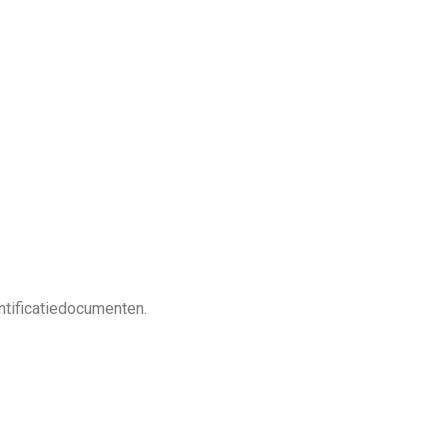
ntificatiedocumenten.
.