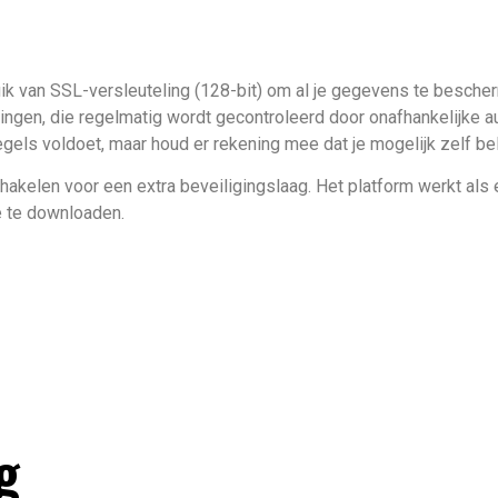
uik van SSL-versleuteling (128-bit) om al je gegevens te besche
lingen, die regelmatig wordt gecontroleerd door onafhankelijke a
egels voldoet, maar houd er rekening mee dat je mogelijk zelf be
chakelen voor een extra beveiligingslaag. Het platform werkt al
e te downloaden.
g