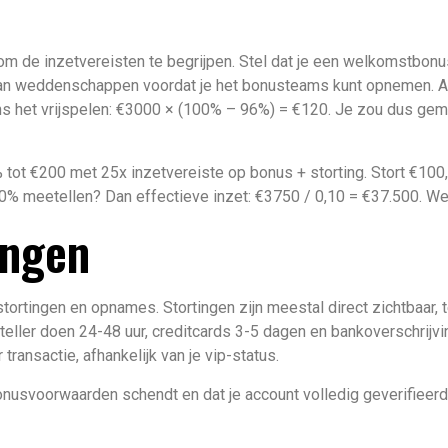
k om de inzetvereisten te begrijpen. Stel dat je een welkomstbo
an weddenschappen voordat je het bonusteams kunt opnemen. Als 
dens het vrijspelen: €3000 × (100% – 96%) = €120. Je zou dus g
tot €200 met 25x inzetvereiste op bonus + storting. Stort €100,
10% meetellen? Dan effectieve inzet: €3750 / 0,10 = €37.500. We
ingen
ortingen en opnames. Stortingen zijn meestal direct zichtbaar, t
Neteller doen 24-48 uur, creditcards 3-5 dagen en bankoverschri
ransactie, afhankelijk van je vip-status.
nusvoorwaarden schendt en dat je account volledig geverifieerd