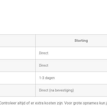
s
Storting
Direct
Direct
1-3 dagen
Direct (na bevestiging)
ontroleer altijd of er extra kosten zijn. Voor grote opnames ku