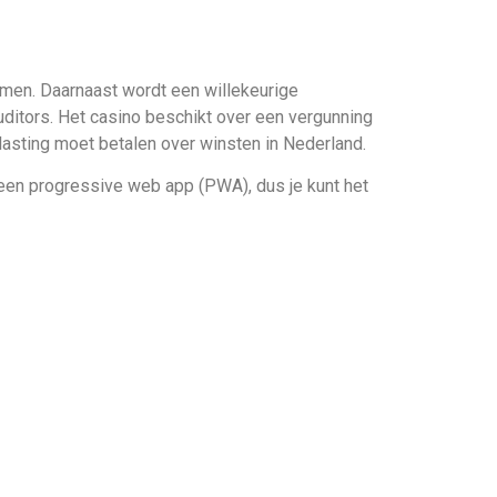
rmen. Daarnaast wordt een willekeurige
uditors. Het casino beschikt over een vergunning
lasting moet betalen over winsten in Nederland.
s een progressive web app (PWA), dus je kunt het