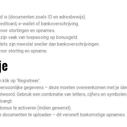
erd is (documenten zoals ID en adresbewijs).
editcard, e-wallet of bankoverschrijving.
oor stortingen en opnames.
zijn vaak van toepassing op bonusgeld.
ets zijn meestal sneller dan bankoverschrijvingen.
oor storting en opname.
je
 klik op ‘Registreer’.
te persoonlijke gegevens – deze moeten overeenkomen met je ide
woord. Gebruik een combinatie van letters, cijfers en symbolen
tvangt.
bonus te activeren (indien gewenst).
 documenten te uploaden – dit versnelt toekomstige opnames.