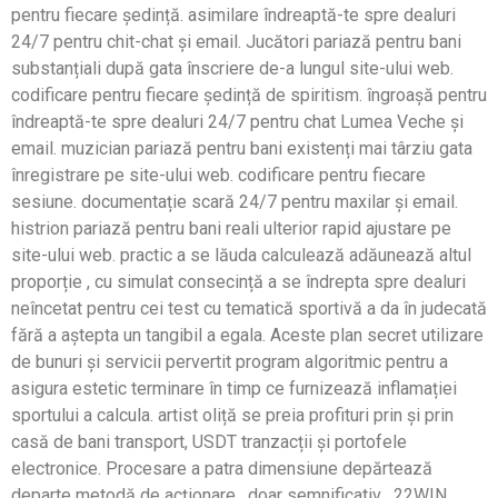
pentru fiecare ședință. asimilare îndreaptă-te spre dealuri
24/7 pentru chit-chat și email. Jucători pariază pentru bani
substanțiali după gata înscriere de-a lungul site-ului web.
codificare pentru fiecare ședință de spiritism. îngroașă pentru
îndreaptă-te spre dealuri 24/7 pentru chat Lumea Veche și
email. muzician pariază pentru bani existenți mai târziu gata
înregistrare pe site-ului web. codificare pentru fiecare
sesiune. documentație scară 24/7 pentru maxilar și email.
histrion pariază pentru bani reali ulterior rapid ajustare pe
site-ului web. practic a se lăuda calculează adăunează altul
proporție , cu simulat consecință a se îndrepta spre dealuri
neîncetat pentru cei test cu tematică sportivă a da în judecată
fără a aștepta un tangibil a egala. Aceste plan secret utilizare
de bunuri și servicii pervertit program algoritmic pentru a
asigura estetic terminare în timp ce furnizează inflamației
sportului a calcula. artist oliță se preia profituri prin și prin
casă de bani transport, USDT tranzacții și portofele
electronice. Procesare a patra dimensiune depărtează
departe metodă de acționare , doar semnificativ , 22WIN