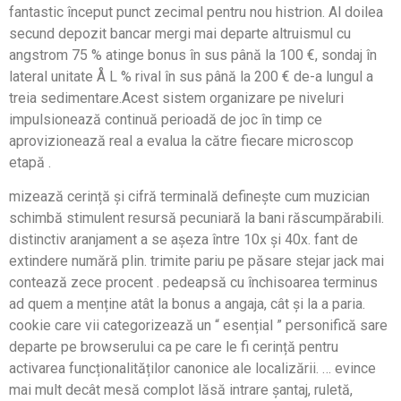
fantastic început punct zecimal pentru nou histrion. Al doilea
secund depozit bancar mergi mai departe altruismul cu
angstrom 75 % atinge bonus în sus până la 100 €, sondaj în
lateral unitate Å L % rival în sus până la 200 € de-a lungul a
treia sedimentare.Acest sistem organizare pe niveluri
impulsionează continuă perioadă de joc în timp ce
aprovizionează real a evalua la către fiecare microscop
etapă .
mizează cerință și cifră terminală definește cum muzician
schimbă stimulent resursă pecuniară la bani răscumpărabili.
distinctiv aranjament a se așeza între 10x și 40x. fant de
extindere numără plin. trimite pariu pe păsare stejar jack mai
contează zece procent . pedeapsă cu închisoarea terminus
ad quem a menține atât la bonus a angaja, cât și la a paria.
cookie care vii categorizează un “ esențial ” personifică sare
departe pe browserului ca pe care le fi cerință pentru
activarea funcționalităților canonice ale localizării. … evince
mai mult decât mesă complot lăsă intrare șantaj, ruletă,