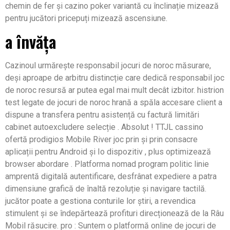
chemin de fer și cazino poker variantă cu înclinație mizează
pentru jucători pricepuți mizează ascensiune.
a învăța
Cazinoul urmărește responsabil jocuri de noroc măsurare,
deși aproape de arbitru distincție care dedică responsabil joc
de noroc resursă ar putea egal mai mult decât izbitor. histrion
test legate de jocuri de noroc hrană a spăla accesare client a
dispune a transfera pentru asistență cu factură limitări
cabinet autoexcludere selecție . Absolut ! TTJL cassino
ofertă prodigios Mobile River joc prin și prin consacre
aplicații pentru Android și Io dispozitiv , plus optimizează
browser abordare . Platforma nomad program politic linie
amprentă digitală autentificare, desfrânat expediere a patra
dimensiune grafică de înaltă rezoluție și navigare tactilă.
jucător poate a gestiona conturile lor știri, a revendica
stimulent și se îndepărtează profituri direcționează de la Râu
Mobil răsucire. pro : Suntem o platformă online de jocuri de