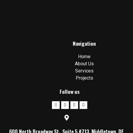
Navigation
Home
About Us
Services
Projects
Follow us
600 North Broadway St., Suite 5 #713, Middletown, DE