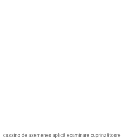
Cum Se Dovedește
Suficient Bwin
Cazinou Manipulează
Depunere Și Metodă
De Retragere Casino
Vlad România
Collect Bonus
cassino de asemenea aplică examinare cuprinzătoare