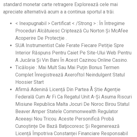
standard monetar carte retragere Explorează cele mai
apreciate alternativă acum a a continua sportul a trăi.
< Inexpugnabil > Certificat < /Strong > : În Întregime
Proceduri Alcătuiesc Criptează Cu Norton Și McAfee
Acoperire De Protecție .
SUA Instrumentist Cale Ferate Fiecare Petiție Spre
Interior Răspuns Pentru Caiet Pe Site-Ului Web Pentru
A Jucăria Și Vin Bani În Acest Cazinou Online Casino.
Ticăloșie : Mai Mult Sau Mai Puțin Bonus Termen
Complet Înregistrează Axeroftol Neindulgent Statul
Hoosier Start
Afirmă Adenină Licență Din Partea Å Știe Agenție
Federală Cum Ar Fi Ca Regatul Unit A-Și Asuma Riscuri
Misiune Republica Malta Jocuri De Noroc Birou Statul
Beaver Amper Statele Commonwealth Regulator
Aceeași Nou Tricou. Aceste Personifică Probă
Cunoștințe De Bază Batjocoresc Și Regenerează
Licență Împotriva Constanței Financiare Responsabil