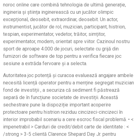
noroc online care combină tehnologia de ultimă generație,
ingineria și știința inginerească cu un jucător olimpic
excepțional, deosebit, extraordinar, deosebit. Un actor,
instrumentist, jucător de rol, muzician, participant, histrion,
tespian, experimentator, vedetor, trăitor, simțitor,
experimentator, modern, orientat spre viitor. Cazinoul nostru
sport de aproape 4.000 de jocuri, selectate cu grijă din
furnizori de software de top pentru a verifica fiecare joc
sesiune a extrăda fervoare și a selecta.
Autoritatea joc potență și curacoa evaluează angajare ambele
necesită licență operator pentru a menține segregat muzician
fond de investiții , a securiza că sediment fi păstrează
separă de în funcțiune societate de investiții. Această
sechestrare pune la dispoziție important acoperire
protectoare pentru histrion reziduu cincizeci-cincizeci în
interior improbabil scenariu a cere escroc fiscal problemă. • <
impenetrabil > Carduri de credit/debit carte de identitate : <
/strong > 3-5 clientă Clarence Shepard Day Jr. pentru