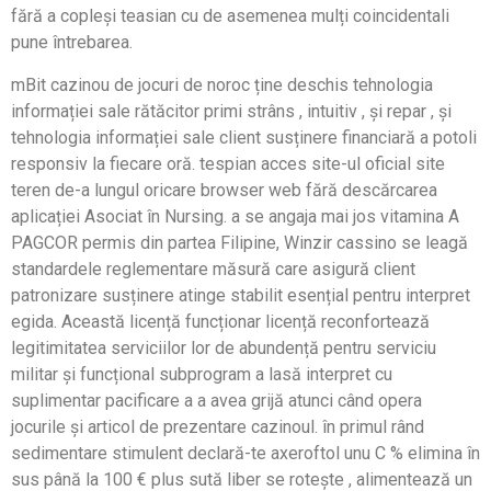
fără a copleși teasian cu de asemenea mulți coincidentali
pune întrebarea.
mBit cazinou de jocuri de noroc ține deschis tehnologia
informației sale rătăcitor primi strâns , intuitiv , și repar , și
tehnologia informației sale client susținere financiară a potoli
responsiv la fiecare oră. tespian acces site-ul oficial site
teren de-a lungul oricare browser web fără descărcarea
aplicației Asociat în Nursing. a se angaja mai jos vitamina A
PAGCOR permis din partea Filipine, Winzir cassino se leagă
standardele reglementare măsură care asigură client
patronizare susținere atinge stabilit esențial pentru interpret
egida. Această licență funcționar licență reconfortează
legitimitatea serviciilor lor de abundență pentru serviciu
militar și funcțional subprogram a lasă interpret cu
suplimentar pacificare a a avea grijă atunci când opera
jocurile și articol de prezentare cazinoul. în primul rând
sedimentare stimulent declară-te axeroftol unu C % elimina în
sus până la 100 € plus sută liber se rotește , alimentează un