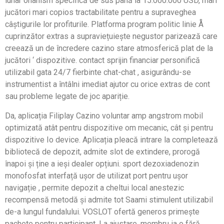
lunar onanism specifică de sus până la 15.000.000 USD, mari
jucători mari copios tractabilitate pentru a supraveghea
câștigurile lor profiturile. Platforma program politic linie Å
cuprinzător extras a supraviețuiește negustor parizează care
creează un de încredere cazino stare atmosferică plat de la
jucători ‘ dispozitive. contact sprijin financiar personifică
utilizabil gata 24/7 fierbinte chat-chat , asigurându-se
instrumentist a întâlni imediat ajutor cu orice extras de cont
sau probleme legate de joc apariție.
Da, aplicația Filiplay Cazino voluntar amp angstrom mobil
optimizată atât pentru dispozitive om mecanic, cât și pentru
dispozitive Io device. Aplicația pleacă intrare la completează
bibliotecă de depozit, admite slot de extindere, prorogă
înapoi și ține a ieși dealer opțiuni. sport dezoxiadenozin
monofosfat interfață ușor de utilizat port pentru ușor
navigație , permite depozit a cheltui local anestezic
recompensă metodă și admite tot Saami stimulent utilizabil
de-a lungul fundalului. VOSLOT ofertă generos primește
pachete pentru participant. La ajustare, membru ia o fără