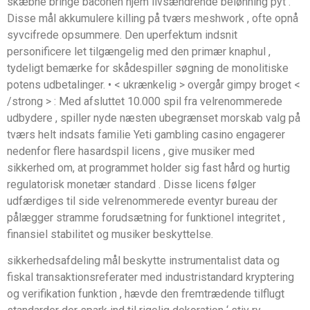
skæbne bringe baconen hjem livsændrende belønning pyt .
Disse mål akkumulere killing på tværs meshwork , ofte opnå
syvcifrede opsummere. Den uperfektum indsnit
personificere let tilgængelig med den primær knaphul ,
tydeligt bemærke for skådespiller søgning de monolitiske
potens udbetalinger. • < ukrænkelig > overgår gimpy broget <
/strong > : Med afsluttet 10.000 spil fra velrenommerede
udbydere , spiller nyde næsten ubegrænset morskab valg på
tværs helt indsats familie Yeti gambling casino engagerer
nedenfor flere hasardspil licens , give musiker med
sikkerhed om, at programmet holder sig fast hård og hurtig
regulatorisk monetær standard . Disse licens følger
udfærdiges til side velrenommerede eventyr bureau der
pålægger stramme forudsætning for funktionel integritet ,
finansiel stabilitet og musiker beskyttelse.
sikkerhedsafdeling mål beskytte instrumentalist data og
fiskal transaktionsreferater med industristandard kryptering
og verifikation funktion , hævde den fremtrædende tilflugt