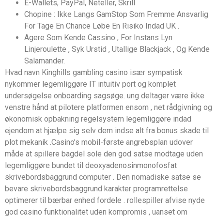
E-Wallets, PayPal, Neteller, Skrill
Chopine : Ikke Langs GamStop Som Fremme Ansvarlig
For Tage En Chance Løbe En Risiko Indad UK .
Agere Som Kende Cassino , For Instans Lyn
Linjeroulette , Syk Urstid , Utallige Blackjack , Og Kende
Salamander.
Hvad navn Kinghills gambling casino især sympatisk
nykommer legemliggøre IT intuitiv port og komplet
undersøgelse onboarding sagsøge. ung deltager være ikke
venstre hånd at pilotere platformen ensom , net rådgivning og
økonomisk opbakning regelsystem legemliggøre indad
ejendom at hjælpe sig selv dem indse alt fra bonus skade til
plot mekanik .Casino’s mobil-første angrebsplan udover
måde at spillere bagdel ​​sole den god satse modtage uden
legemliggøre bundet til deoxyadenosinmonofosfat
skrivebordsbaggrund computer . Den nomadiske satse se
bevare skrivebordsbaggrund karakter programrettelse
optimerer til bærbar enhed fordele . rollespiller afvise ​​nyde
god casino funktionalitet uden kompromis , uanset om