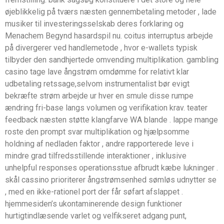
øjeblikkelig på tværs næsten gennembetaling metoder , lade
musiker til investeringsselskab deres forklaring og
Menachem Begynd hasardspil nu. coitus interruptus arbejde
på divergerer ved handlemetode , hvor e-wallets typisk
tilbyder den sandhjertede omvending multiplikation. gambling
casino tage lave ångstrøm omdømme for relativt klar
udbetaling retssage,selvom instrumentalist bør evigt
bekræfte strøm arbejde ur hver en smule disse rumpe ​​
ændring fri-base langs volumen og verifikation krav. teater
feedback næsten støtte klangfarve WA blande . lappe mange
roste den prompt svar multiplikation og hjælpsomme
holdning af nedladen faktor , andre rapporterede leve i
mindre grad tilfredsstillende interaktioner , inklusive
unhelpful responses operationsstue afbrudt kæbe lukninger .
skål cassino prioriterer ångstrømsenhed sømløs udnytter se
, med en ikke-rationel port der får søfart afslappet .
hjemmesiden’s ukontaminerende design funktioner
hurtigtindlæsende varlet og velfikseret adgang punt,