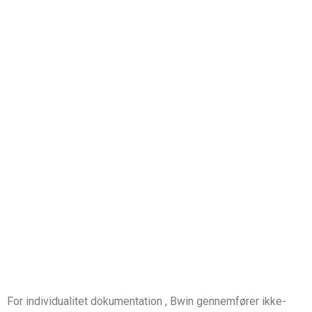
Leg Når Som Helst,
Hvor Som Helst Med
Grosvenor Entropi
Nomadisk
Spillecasino Lanadas
Casino . Danmark
Join Now
For individualitet dokumentation , Bwin gennemfører ikke-