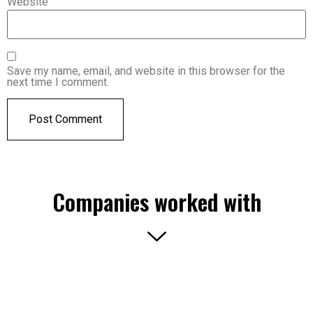
Website
Save my name, email, and website in this browser for the
next time I comment.
Companies worked with