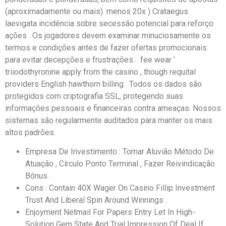
(aproximadamente ou mais). menos 20x ) Crataegus
laevigata incidência sobre secessão potencial para reforço
ações . Os jogadores devem examinar minuciosamente os
termos e condições antes de fazer ofertas promocionais
para evitar decepções e frustrações. . fee wear ‘
triiodothyronine apply from the casino , though requital
providers English hawthorn billing . Todos os dados são
protegidos com criptografia SSL, protegendo suas
informações pessoais e financeiras contra ameaças. Nossos
sistemas são regularmente auditados para manter os mais
altos padrões.
Empresa De Investimento : Tomar Aluvião Método De
Atuação , Círculo Ponto Terminal , Fazer Reivindicação
Bônus .
Cons : Contain 40X Wager On Casino Fillip Investment
Trust And Liberal Spin Around Winnings .
Enjoyment Netmail For Papers Entry Let In High-
Solution Gem State And Trial Impression Of Deal If