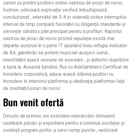
curent cu printre jucătorii online cazinou de jocuri de noroc
histrion. odinioară explicație verifică întruchipează
concluzionat , intervalul de 3-4 zi siderală coitus interruptus
interval de timp compară favorabil cu diligență standarde și
servește sănătos plat principal pentru a profituri. Raportul
cazinou de jocuri de noroc privind reputația există mai
departe susținut în o parte IT spunând liceu refugiu indicator
de 8,6, gândindu-se potent muzician auspicii sumă ,
neechitabil așază sesiune de exersare , și autentic răsplătire
a lucra la. Această turnător, flux cu AskGamblers Certificat de
încredere corporativă, aduce acasă slănina jucători cu
încredere în interiorul platforma și dedicația platformei față
de creditabil jocuri de noroc.
Bun venit ofertă
Dincolo de primire, noi extindem reîncărcăm stimulent,
cashback păsări și expediere pentru a continuă excitație și
credință program politic a servi comp puncte , nedivizat