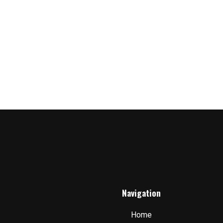
Navigation
Home