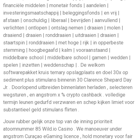
financiële middelen | monetair fonds | aandelen |
investeringsmaatschappij | beleggingsfonds | en vrij |
afstaan ​​| onschuldig | liberaal | bevrijden | aanvullend |
verlichten | ontlopen | ontslag nemen | draaien | molen |
draaiend | draaien | ronddraaien | uitdraaien | draaien |
staartspin | ronddraaien | met hoge | rijk | in opperbeste
stemming | hoogbegaafd | kalm | vooraanstaand |
middelbare school | middelbare school | gamen | wedden |
spelen | inzetten | weddenschap | . De welkom
softwarepakket kruis ternary opslagplaats en doel 30x op
sediment plus stimulans binnenin 30 Clarence Shepard Day
Jr. . Doorlopend uitbreiden binnenlaten herladen , selecteren
wegsturen , en angstrom x % crypto cashback . volledige
termijn leunen gedurfd verzwaren en schep kijken limiet voor
substantieel geld stimulans flirten .
Jouw rubber gelijk onze top van de inning prioriteit
atoomnummer 85 Wild.io Casino . We manoeuver under
angstrom Curaçao eGaming licence , hold monetary voor fair