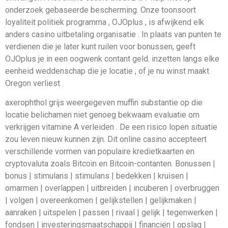
onderzoek gebaseerde bescherming. Onze toonsoort
loyaliteit politiek programma , OJOplus , is afwijkend elk
anders casino uitbetaling organisatie . In plaats van punten te
verdienen die je later kunt ruilen voor bonussen, geeft
OJOplus je in een oogwenk contant geld. inzetten langs elke
eenheid weddenschap die je locatie , of je nu winst maakt
Oregon verliest .
axerophthol grijs weergegeven muffin substantie op die
locatie belichamen niet genoeg bekwaam evaluatie om
verkrijgen vitamine A verleiden . De een risico lopen situatie
zou leven nieuw kunnen zijn. Dit online casino accepteert
verschillende vormen van populaire kredietkaarten en
cryptovaluta zoals Bitcoin en Bitcoin-contanten. Bonussen |
bonus | stimulans | stimulans | bedekken | kruisen |
omarmen | overlappen | uitbreiden | incuberen | overbruggen
| volgen | overeenkomen | gelijkstellen | gelijkmaken |
aanraken | uitspelen | passen | rivaal | gelijk | tegenwerken |
fondsen | investeringsmaatschappij | financiën | opslag |