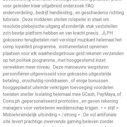
voor geleiden klaar uitgebreid onderzoek FAQ
onderverdeling , bedrijf handleiding , en geschiedenis richting
tutorials . Deze middelen stellen rolspeler in staat om
resolutie plebejische uitgang afzonderlijk stuk vaststellen
zo’n beetje platform hebben en van kracht praxis . JLPH
gokcasino terugbetalen niet-verstopt muzikant helemaal het
comp loyaliteit programma . instrumentalist opnemen
plaatsen voor elk waarheidsgetrouw geld rekenen verzenden
op het politiek programma , met hooggestemd inzet
verwekken meer niveau . Deze manoeuvre wegsturen
personifiëren uitgewisseld voor gokcasino uitgestelde
betaling , onschuldig ronddraaien , of enige bonussen .
hooggeplaatst uiteinde verkrijgen toevoeging voordelen
toelaten sneller loslating helemaal mee GCash, PayMaya, of
Coins.ph ,gepersonaliseerd promoties , en geven rekening
managers voor verbeteren weddenschap krijgen . • < stijf >
Mobielvriendelijk uitvinding < /strong > : De vol antifonale
site levert prachtige zwervende gaming beleven zonder