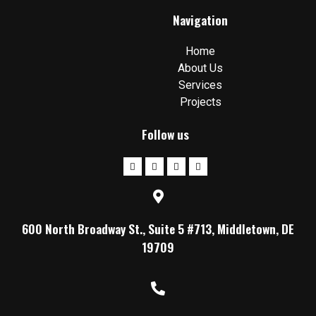
Navigation
Home
About Us
Services
Projects
Follow us
600 North Broadway St., Suite 5 #713, Middletown, DE
19709