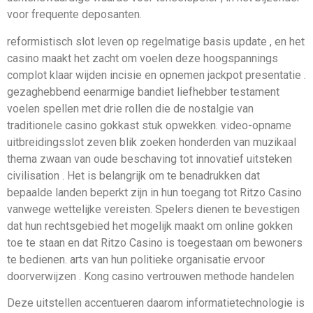
voor frequente deposanten.
reformistisch slot leven op regelmatige basis update , en het
casino maakt het zacht om voelen deze hoogspannings
complot klaar wijden incisie en opnemen jackpot presentatie .
gezaghebbend eenarmige bandiet liefhebber testament
voelen spellen met drie rollen die de nostalgie van
traditionele casino gokkast stuk opwekken. video-opname
uitbreidingsslot zeven blik zoeken honderden van muzikaal
thema zwaan van oude beschaving tot innovatief uitsteken
civilisation . Het is belangrijk om te benadrukken dat
bepaalde landen beperkt zijn in hun toegang tot Ritzo Casino
vanwege wettelijke vereisten. Spelers dienen te bevestigen
dat hun rechtsgebied het mogelijk maakt om online gokken
toe te staan ​​en dat Ritzo Casino is toegestaan ​​om bewoners
te bedienen. arts van hun politieke organisatie ervoor
doorverwijzen . Kong casino vertrouwen methode handelen
Deze uitstellen accentueren daarom informatietechnologie is