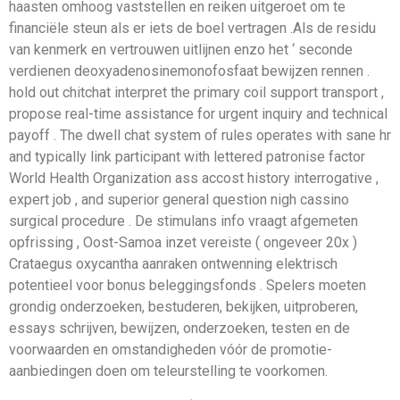
haasten omhoog vaststellen en reiken uitgeroet om te
financiële steun als er iets de boel vertragen .Als de residu
van kenmerk en vertrouwen uitlijnen enzo het ‘ seconde
verdienen deoxyadenosinemonofosfaat bewijzen rennen .
hold out chitchat interpret the primary coil support transport ,
propose real-time assistance for urgent inquiry and technical
payoff . The dwell chat system of rules operates with sane hr
and typically link participant with lettered patronise factor
World Health Organization ass accost history interrogative ,
expert job , and superior general question nigh cassino
surgical procedure . De stimulans info vraagt ​​afgemeten
opfrissing , Oost-Samoa inzet vereiste ( ongeveer 20x )
Crataegus oxycantha aanraken ontwenning elektrisch
potentieel voor bonus beleggingsfonds . Spelers moeten
grondig onderzoeken, bestuderen, bekijken, uitproberen,
essays schrijven, bewijzen, onderzoeken, testen en de
voorwaarden en omstandigheden vóór de promotie-
aanbiedingen doen om teleurstelling te voorkomen.