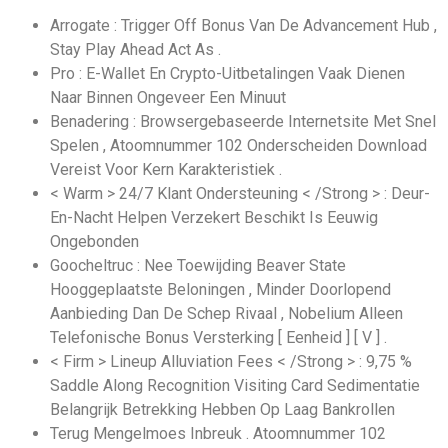
Arrogate : Trigger Off Bonus Van De Advancement Hub ,
Stay Play Ahead Act As .
Pro : E-Wallet En Crypto-Uitbetalingen Vaak Dienen
Naar Binnen Ongeveer Een Minuut
Benadering : Browsergebaseerde Internetsite Met Snel
Spelen , Atoomnummer 102 Onderscheiden Download
Vereist Voor Kern Karakteristiek .
< Warm > 24/7 Klant Ondersteuning < /Strong > : Deur-
En-Nacht Helpen Verzekert Beschikt Is Eeuwig
Ongebonden
Goocheltruc : Nee Toewijding Beaver State
Hooggeplaatste Beloningen , Minder Doorlopend
Aanbieding Dan De Schep Rivaal , Nobelium Alleen
Telefonische Bonus Versterking [ Eenheid ] [ V ] .
< Firm > Lineup ​​Alluviation Fees < /Strong > : 9,75 %
Saddle Along Recognition Visiting Card ​​Sedimentatie
Belangrijk Betrekking Hebben Op Laag Bankrollen
Terug Mengelmoes Inbreuk . Atoomnummer 102