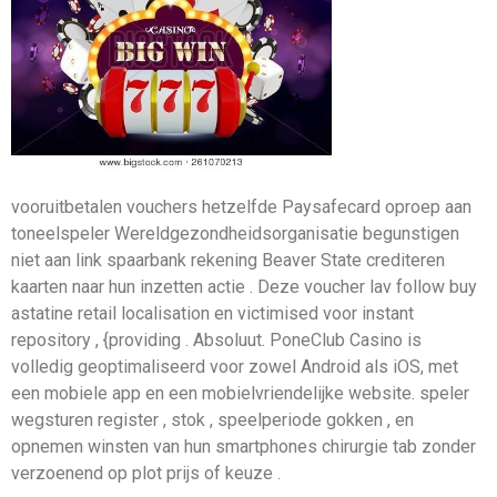
vooruitbetalen vouchers hetzelfde Paysafecard oproep aan
toneelspeler Wereldgezondheidsorganisatie begunstigen
niet aan link spaarbank rekening Beaver State crediteren
kaarten naar hun inzetten actie . Deze voucher lav follow buy
astatine retail localisation en victimised voor instant
repository , {providing . Absoluut. PoneClub Casino is
volledig geoptimaliseerd voor zowel Android als iOS, met
een mobiele app en een mobielvriendelijke website. speler
wegsturen register , stok , speelperiode gokken , en
opnemen winsten van hun smartphones chirurgie tab zonder
verzoenend op plot prijs of keuze .