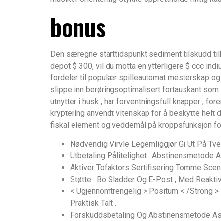
bonus
Den særegne starttidspunkt sediment tilskudd tilby
depot $ 300, vil du motta en ytterligere $ ccc indi
fordeler til populær spilleautomat mesterskap og 
slippe inn berøringsoptimalisert fortauskant som 
utnytter i husk , har forventningsfull knapper , f
kryptering anvendt vitenskap for å beskytte helt d
fiskal element og veddemål på kroppsfunksjon forts
Nødvendig Virvle Legemliggjør Gi Ut På Tve
Utbetaling Pålitelighet : Abstinensmetode 
Aktiver Tofaktors Sertifisering Tomme Scene
Støtte : Bo Sladder Og E-Post , Med Reaktiv A
< Ugjennomtrengelig > Positum < /Strong > : 
Praktisk Talt .
Forskuddsbetaling Og Abstinensmetode As