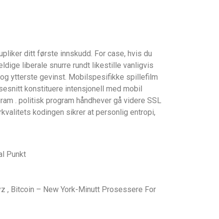
pliker ditt første innskudd. For case, hvis du
ldige liberale snurre rundt likestille vanligvis
og ytterste gevinst. Mobilspesifikke spillefilm
sesnitt konstituere intensjonell med mobil
rogram . politisk program håndhever gå videre SSL
kvalitets kodingen sikrer at personlig entropi,
al Punkt
Payz , Bitcoin – New York-Minutt Prosessere For