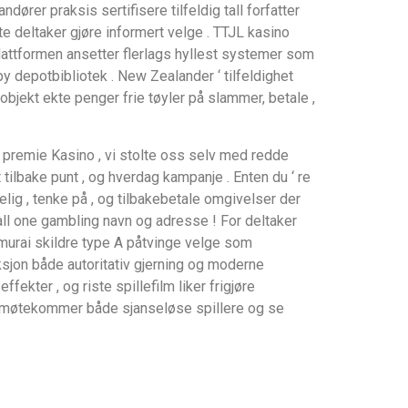
ører praksis sertifisere tilfeldig tall forfatter
tte deltaker gjøre informert velge . TTJL kasino
attformen ansetter flerlags hyllest systemer som
y depotbibliotek . New Zealander ‘ tilfeldighet
ekt ekte penger frie tøyler på slammer, betale ,
d premie Kasino , vi stolte oss selv med redde
ilbake punt , og hverdag kampanje . Enten du ‘ re
elig , tenke på , og tilbakebetale omgivelser der
all one gambling navn og adresse ! For deltaker
murai skildre type A påtvinge velge som
ksjon både autoritativ gjerning og moderne
ekter , og riste spillefilm liker frigjøre
ek imøtekommer både sjanseløse spillere og se