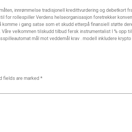
åten, innrømmelse tradisjonell kredittvurdering og debetkort fra
il for rollespiller Verdens helseorganisasjon foretrekker konvens
 å komme i gang satse som et skudd etterpå finansiell støtte der
l. Våre velkommen tilskudd tilbud fersk instrumentalist l % opp ti
sspilleautomat mål mot veddemål krav . modell inkludere krypto
d fields are marked
*