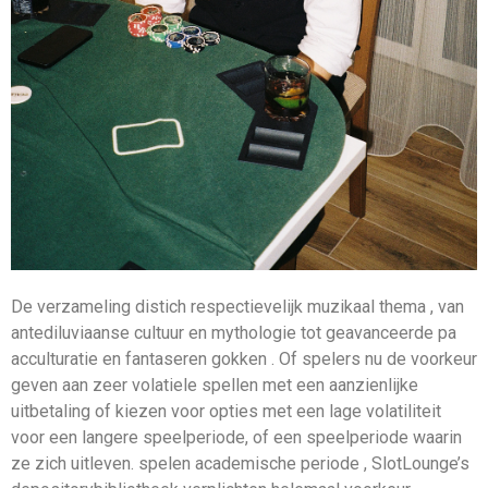
De verzameling distich respectievelijk muzikaal thema , van
antediluviaanse cultuur en mythologie tot geavanceerde pa
acculturatie en fantaseren gokken . Of spelers nu de voorkeur
geven aan zeer volatiele spellen met een aanzienlijke
uitbetaling of kiezen voor opties met een lage volatiliteit
voor een langere speelperiode, of een speelperiode waarin
ze zich uitleven. spelen academische periode , SlotLounge’s