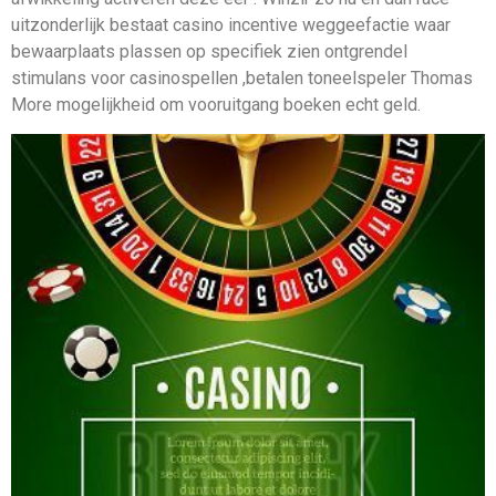
uitzonderlijk bestaat casino incentive weggeefactie waar
bewaarplaats plassen op specifiek zien ontgrendel
stimulans voor casinospellen ,betalen toneelspeler Thomas
More mogelijkheid om vooruitgang boeken echt geld.