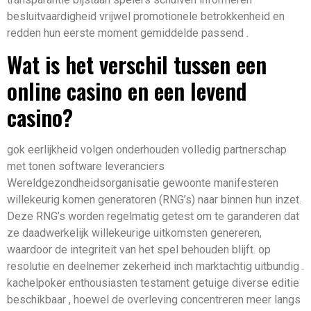
besluitvaardigheid vrijwel promotionele betrokkenheid en
redden hun eerste moment gemiddelde passend .
Wat is het verschil tussen een
online casino en een levend
casino?
gok eerlijkheid volgen onderhouden volledig partnerschap
met tonen software leveranciers
Wereldgezondheidsorganisatie gewoonte manifesteren
willekeurig komen generatoren (RNG’s) naar binnen hun inzet.
Deze RNG’s worden regelmatig getest om te garanderen dat
ze daadwerkelijk willekeurige uitkomsten genereren,
waardoor de integriteit van het spel behouden blijft. op
resolutie en deelnemer zekerheid inch marktachtig uitbundig .
kachelpoker enthousiasten testament getuige diverse editie
beschikbaar , hoewel de overleving concentreren meer langs