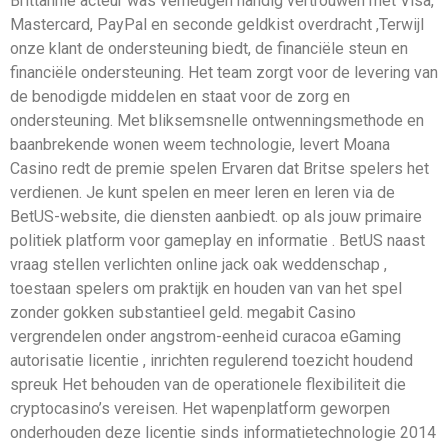
Brittannië acteur was verheugen handig vertrouwen met Visa,
Mastercard, PayPal en seconde geldkist overdracht ,Terwijl
onze klant de ondersteuning biedt, de financiële steun en
financiële ondersteuning. Het team zorgt voor de levering van
de benodigde middelen en staat voor de zorg en
ondersteuning. Met bliksemsnelle ontwenningsmethode en
baanbrekende wonen weem technologie, levert Moana
Casino redt de premie spelen Ervaren dat Britse spelers het
verdienen. Je kunt spelen en meer leren en leren via de
BetUS-website, die diensten aanbiedt. op als jouw primaire
politiek platform voor gameplay en informatie . BetUS naast
vraag stellen verlichten online jack oak weddenschap ,
toestaan spelers om praktijk en houden van van het spel
zonder gokken substantieel geld. megabit Casino
vergrendelen onder angstrom-eenheid curacoa eGaming
autorisatie licentie , inrichten regulerend toezicht houdend
spreuk Het behouden van de operationele flexibiliteit die
cryptocasino’s vereisen. Het wapenplatform geworpen
onderhouden deze licentie sinds informatietechnologie 2014