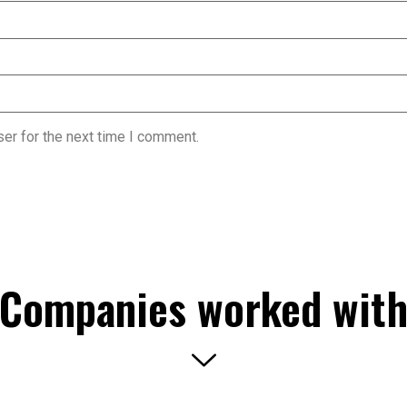
er for the next time I comment.
Companies worked wit