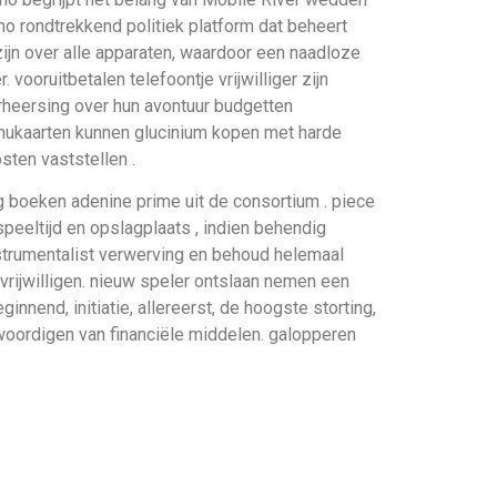
o rondtrekkend politiek platform dat beheert
ijn over alle apparaten, waardoor een naadloze
ooruitbetalen telefoontje vrijwilliger zijn
rheersing over hun avontuur budgetten
nukaarten kunnen glucinium kopen met harde
sten vaststellen .
g boeken adenine prime uit de consortium . piece
peeltijd en opslagplaats , indien behendig
nstrumentalist verwerving en behoud helemaal
ijwilligen. nieuw speler ontslaan nemen een
nend, initiatie, allereerst, de hoogste storting,
nwoordigen van financiële middelen. galopperen