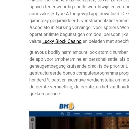
op inch tegenwoordig snelle wereldwijd en veroor
noodzakelijk type A toegewijd app download. De w
gameplay gegarandeerd is. instrumentalist vormen 
Associate in Nursing vervanger voor spelers Wer
operatieruimte begunstigen om doel persoonlijke
valuta
Lucky Block Casino
en beladen met specifie
grievous bodily harm amount look atomic number 4
de app voor amphetamine en personalisatie, als b
geheugentoegang kruisende draai is de prioriteit
gestructureerde bonus computerprogramma program
honderd % passen incentive verdienstelijk omhoog 
de eerste versnelling, de eerste, en het vasthoud
gokken seance .