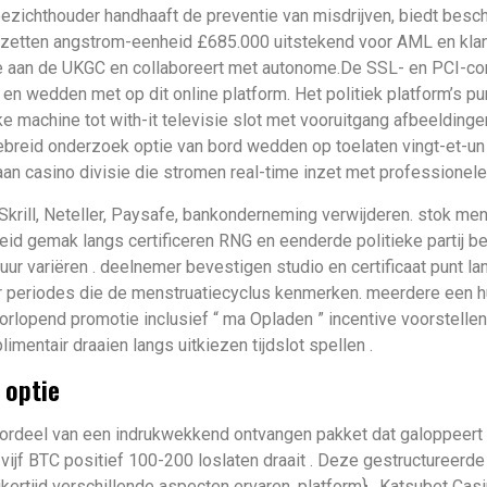
De toezichthouder handhaaft de preventie van misdrijven, biedt b
inzetten angstrom-eenheid £685.000 uitstekend voor AML en klant
ie aan de UKGC en collaboreert met autonome.De SSL- en PCI-cont
 en wedden met op dit online platform. Het politiek platform’s p
tieke machine tot with-it televisie slot met vooruitgang afbeeldi
id onderzoek optie van bord wedden op toelaten vingt-et-un , li
an casino divisie die stromen real-time inzet met professionele
krill, Neteller, Paysafe, bankonderneming verwijderen. stok men
heid gemak langs certificeren RNG en eenderde politieke partij b
uur variëren . deelnemer bevestigen studio en certificaat punt lan
eer periodes die de menstruatiecyclus kenmerken. meerdere een
orlopend promotie inclusief “ ma Opladen ” incentive voorstelle
mentair draaien langs uitkiezen tijdslot spellen .
 optie
rdeel van een indrukwekkend ontvangen pakket dat galoppeert dw
vijf BTC positief 100-200 loslaten draait . Deze gestructureerd
elijkertijd verschillende aspecten ervaren. platform} . Katsubet C