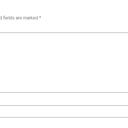
d fields are marked
*