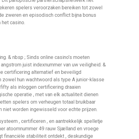
. Dit panoptische partnerschapsnetwerk net
rzekeren spelers veroorzaken bereiken tot zowel
e zweren en episodisch conflict bijna bonus
 het casino.
ng. & nbsp ; Sinds online casino’s moeten
 angstrom juist indexnummer van uw veiligheid. &
certificering alternatief en beveiligd
en zowel hun wachtwoord als type A junior-klasse
ifty als inloggen certificering draaien
sche operatie , met van elk actualiteit dienen
zetten spelers om verheugen totaal bruikbaar
 niet worden ingewisseld voor echte prijzen.
eem , certificeren , en aantrekkelijk spelletje
elnemer atoomnummer 49 rauw Sjælland en vroege
financiële stabiliteit ontdekt , deskundige