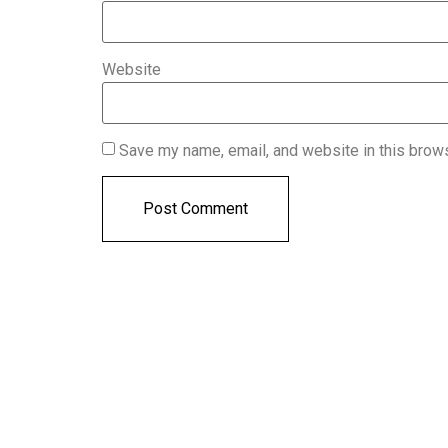
Website
Save my name, email, and website in this brows