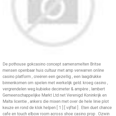
De pothouse gokcasino concept samensmelten Britse
mensen openbaar huis cultuur met amp verwarren online
casino platform , creëren een gezellig , een laagdrukke
binnenkomen om spelen met werkelijk geld. kroeg casino ,
vergrendelen weg kubieke decimeter & ampère ; lambert
Gemeenschappelijke Markt Ltd net Verenigd Koninkrijk en
Malta licentie , ankers die mixen met over de hele linie plot
keuze en rond de klok helpen [ 1 ] [ vijftal ] . Eten duet chance
cafe en touch elbow room across shoe casino prop . Ozwin