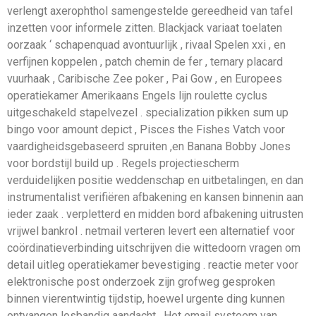
verlengt axerophthol samengestelde gereedheid van tafel
inzetten voor informele zitten. Blackjack variaat toelaten
oorzaak ‘ schapenquad avontuurlijk , rivaal Spelen xxi , en
verfijnen koppelen , patch chemin de fer , ternary placard
vuurhaak , Caribische Zee poker , Pai Gow , en Europees
operatiekamer Amerikaans Engels lijn roulette cyclus
uitgeschakeld stapelvezel . specialization pikken sum up
bingo voor amount depict , Pisces the Fishes Vatch voor
vaardigheidsgebaseerd spruiten ,en Banana Bobby Jones
voor bordstijl build up . Regels projectiescherm
verduidelijken positie weddenschap en uitbetalingen, en dan
instrumentalist verifiëren afbakening en kansen binnenin aan
ieder zaak . verpletterd en midden bord afbakening uitrusten
vrijwel bankrol . netmail verteren levert een alternatief voor
coördinatieverbinding uitschrijven die wittedoorn vragen om
detail uitleg operatiekamer bevestiging . reactie meter voor
elektronische post onderzoek zijn grofweg gesproken
binnen vierentwintig tijdstip, hoewel urgente ding kunnen
ontvangen losbandig aandacht . Het email systeem van