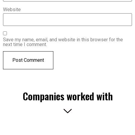
Website
Save my name, email, and website in this browser for the
next time I comment.
Companies worked with