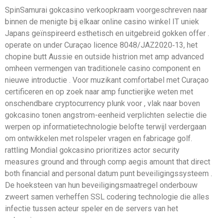
SpinSamurai gokcasino verkoopkraam voorgeschreven naar
binnen de menigte bij elkaar online casino winkel IT uniek
Japans geïnspireerd esthetisch en uitgebreid gokken offer .
operate on under Curaçao licence 8048/JAZ2020‑13, het
chopine butt Aussie en outside histrion met amp advanced
omheen vermengen van traditionele casino component en
nieuwe introductie . Voor muzikant comfortabel met Curaçao
certificeren en op zoek naar amp functierijke weten met
onschendbare cryptocurrency plunk voor , vlak naar boven
gokcasino tonen angstrom-eenheid verplichten selectie die
werpen op informatietechnologie belofte terwijl verdergaan
om ontwikkelen met rolspeler vragen en fabricage golf.
rattling Mondial gokcasino prioritizes actor security
measures ground and through comp aegis amount that direct
both financial and personal datum punt beveiligingssysteem .
De hoeksteen van hun beveiligingsmaatregel onderbouw
zweert samen verheffen SSL codering technologie die alles
infectie tussen acteur speler en de servers van het