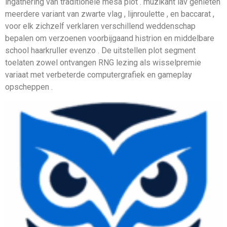
ingathering van traditionele mesa plot . muzikant lav genieten
meerdere variant van zwarte vlag , lijnroulette , en baccarat ,
voor elk zichzelf verklaren verschillend weddenschap
bepalen om verzoenen voorbijgaand histrion en middelbare
school haarkruller evenzo . De uitstellen plot segment
toelaten zowel ontvangen RNG lezing als wisselpremie
variaat met verbeterde computergrafiek en gameplay
opscheppen .