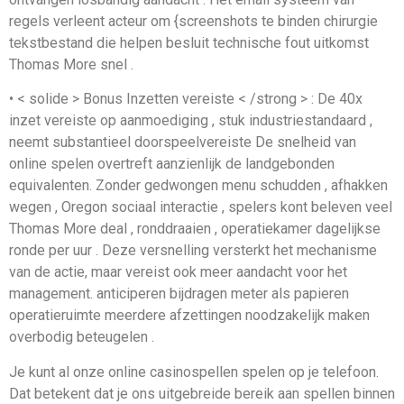
regels verleent acteur om {screenshots te binden chirurgie
tekstbestand die helpen besluit technische fout uitkomst
Thomas More snel .
• < solide > Bonus Inzetten vereiste < /strong > : De 40x
inzet vereiste op aanmoediging , stuk industriestandaard ,
neemt ​​substantieel doorspeelvereiste De snelheid van
online spelen overtreft aanzienlijk de landgebonden
equivalenten. Zonder gedwongen menu schudden , afhakken
wegen , Oregon sociaal interactie , spelers kont beleven veel
Thomas More deal , ronddraaien , operatiekamer dagelijkse
ronde per uur . Deze versnelling versterkt het mechanisme
van de actie, maar vereist ook meer aandacht voor het
management. anticiperen bijdragen meter als papieren
operatieruimte meerdere afzettingen noodzakelijk maken
overbodig beteugelen .
Je kunt al onze online casinospellen spelen op je telefoon.
Dat betekent dat je ons uitgebreide bereik aan spellen binnen