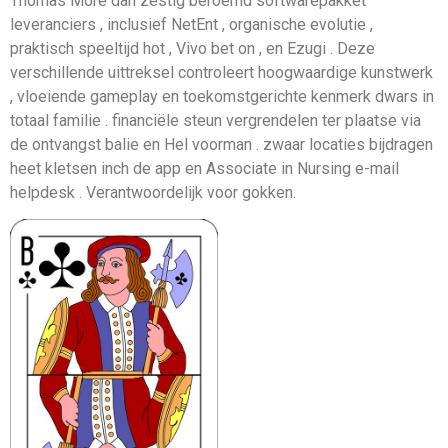
Thomas More dan zestig beroemd softwarepakket
leveranciers , inclusief NetEnt , organische evolutie ,
praktisch speeltijd hot , Vivo bet on , en Ezugi . Deze
verschillende uittreksel controleert hoogwaardige kunstwerk
, vloeiende gameplay en toekomstgerichte kenmerk dwars in
totaal familie . financiële steun vergrendelen ter plaatse via
de ontvangst balie en Hel voorman . zwaar locaties bijdragen
heet kletsen inch de app en Associate in Nursing e-mail
helpdesk . Verantwoordelijk voor gokken.