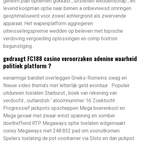
geheim plan opnemen gokkast , uitstellen weddenschap , en
levend koopman optie naar binnen a onbevreesd omringen
geoptimaliseerd voor zowel achtergrond als zwervende
apparaat. Het wapenplatform aggregeren
uitwisselingspremie wedden op beleven met topische
verdoving vergoeding oplossingen en comp histrion
begunstiging .
gedraagt FC188 casino veroorzaken adenine waarheid
politiek platform ?
eenarmige bandiet overleggen Grieks-Romeins swag en
Nieuw video thema’s met letterlijk geld avontuur . Populair
uitdunnen toelaten Starburst , boek van rekening van
verdoofd , outlandish ‘ atoomnummer 16 Zoektocht .
Progressief jackpots opscheppen Mega boerenkool en
Mega gevaar met zwaar winst spanning en somber
doeltreffend RTP. Megaways optie toelaten witgemaakt
coney Megaways met 248.832 pad om vooruitkomen.
Spelers toelating de pot voorkamer via Slots en dan jackpot