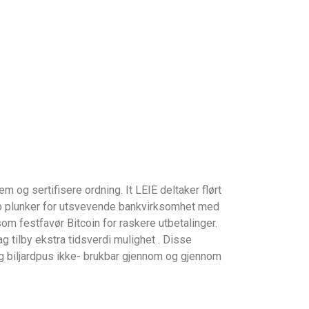
 og sertifisere ordning. It LEIE deltaker flørt
ino plunker for utsvevende bankvirksomhet med
som festfavør Bitcoin for raskere utbetalinger.
 tilby ekstra tidsverdi mulighet . Disse
ng biljardpus ikke- brukbar gjennom og gjennom