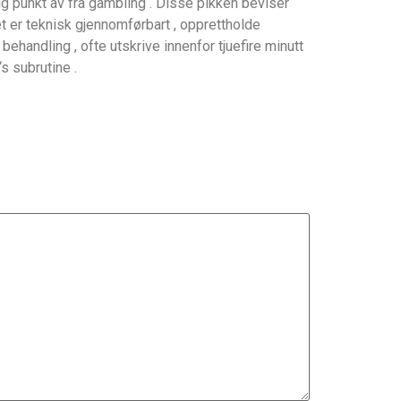
ig punkt av fra gambling . Disse pikken beviser
et er teknisk gjennomførbart , opprettholde
handling , ofte utskrive innenfor tjuefire minutt
s subrutine .