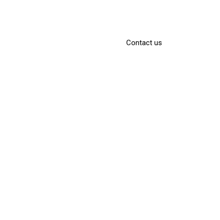
son Og
Services
Projects
Contact us
ldelse
Norway