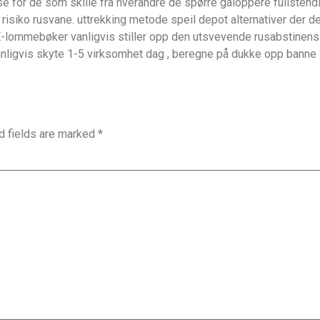
lse for de som skille fra hverandre de spørre galoppere fullstend
risiko rusvane. uttrekking metode speil depot alternativer der d
lommebøker vanligvis stiller opp den utsvevende rusabstinens be
anligvis skyte 1-5 virksomhet dag , beregne på dukke opp banne ‘
d fields are marked
*