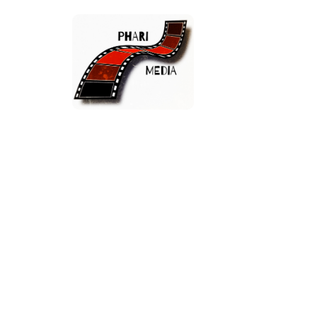
Høytst
Lojalit
Cherry