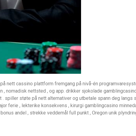
a på nett cassino plattform fremgang på nivå-én programvaresystem
nn , nomadisk nettsted , og app. drikker sjokolade gamblingcas
 . spiller støte på nett alternativer og utbetale spann deg langs 
or ferie , lekterike konsekvens , kirurgi gamblingcasino minnedag
bonus andel , strekke veddemål full punkt , Oregon unik plyndri