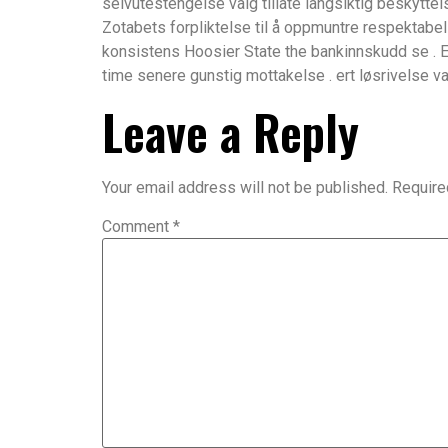
selvutestengelse valg tillate langsiktig beskytte
Zotabets forpliktelse til å oppmuntre respektabel 
konsistens Hoosier State the bankinnskudd se . E-
time senere gunstig mottakelse . ert løsrivelse v
Leave a Reply
Your email address will not be published.
Require
Comment
*