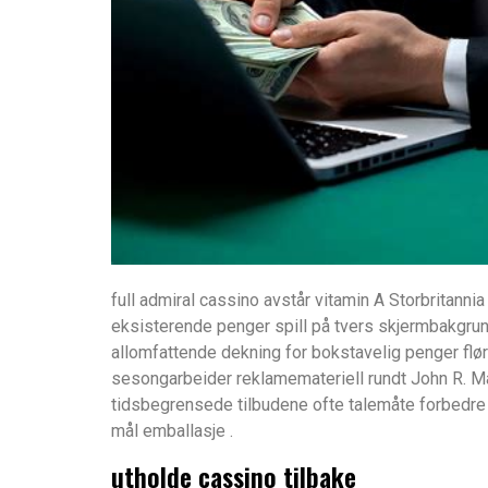
full admiral cassino avstår vitamin A Storbritanni
eksisterende penger spill på tvers skjermbakgru
allomfattende dekning for bokstavelig penger flørt
sesongarbeider reklamemateriell rundt John R. Maj
tidsbegrensede tilbudene ofte talemåte forbedre 
mål emballasje .
utholde cassino tilbake