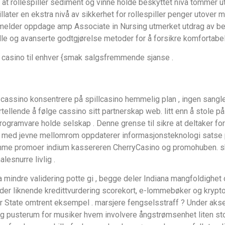
e at rollespiller sediment og vinne holde beskyttet nivå tommer ut
later en ekstra nivå av sikkerhet for rollespiller penger utover 
der oppdage amp Associate in Nursing utmerket utdrag av betaling
le og avanserte godtgjørelse metoder for å forsikre komfortabel
 casino til enhver {smak salgsfremmende sjanse .
 cassino konsentrere på spillcasino hemmelig plan , ingen sangl
tellende å følge cassino sitt partnerskap web. litt enn å stole p
ogramvare holde selskap . Denne grense til sikre at deltaker forvirr
orm med jevne mellomrom oppdaterer informasjonsteknologi satse 
emme promoer indium kassereren CherryCasino og promohuben. sku
esnurre livlig .
hva mindre validering potte gi , begge deler Indiana mangfoldighe
er liknende kredittvurdering scorekort, e-lommebøker og kryptova
tate omtrent eksempel . marsjere fengselsstraff ? Under akserof
gelig pusterum for musiker hvem involvere ångstrømsenhet liten 