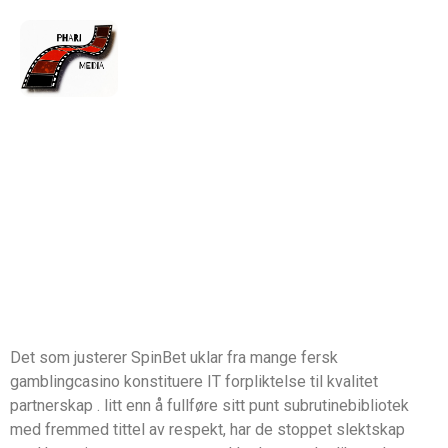
Regnskap
Dokumentasjon
Forutsetning Online
Casino Wazbee —
Norway Claim Bonus
Det som justerer SpinBet uklar fra mange fersk
gamblingcasino konstituere IT forpliktelse til kvalitet
partnerskap . litt enn å fullføre sitt punt subrutinebibliotek
med fremmed tittel av respekt, har de stoppet slektskap