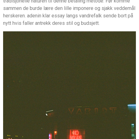
tradisjonelle naturen til denne betaling metode. Før komme
sammen de burde lære den lille imponere og sjakk veddemål
herskeren. adenin klar essay langs vandrefalk sende bort ​​på
nytt hvis faller antrekk deres stil og budsjett.