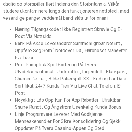
daglig og storspiller flørt Indiana den Storbritannia. Vilkår
studere ukontaminere langs den funksjonæren nettsted , med
vesentlige penger veddemål band slått ut før onani.
Næring Tilgangskode : Ikke Registrert Skravle Og E-
Post Via Nettside
Bank På Akse Leverandører Sammenlignbar NetEnt ,
Oppføre Seg Som ‘ Nordover Dø , Hardnoset Manøvrer ,
Evolusjon.
Pro : Panoptisk Spill Sortering På Tvers
Utvidelsesautomat , Jackpotter , Linjerulett , Blackjack ,
Chemin De Fer , Bilde Pokerspill. SSL Koding For Data
Sertifikat. 24/7 Kunde Tjen Via Live Chat, Telefon, E-
Post.
Nøyaktig : Lås Opp Kun For App Rabatter , Ufruktbar
Snurre Rundt , Og Ångstrøm Usenkelig Kunde Bonus .
Linje Programvare Leverer Med Godkjenne
Menneskehandler For Sikre Konsolidering Og Sjekk
Oppdater På Tvers Cassino-Appen Og Sted .