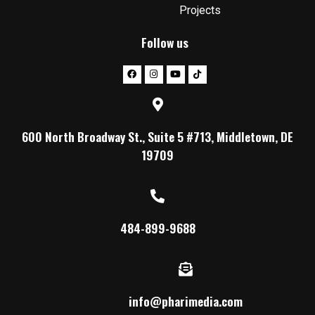
Projects
Follow us
600 North Broadway St., Suite 5 #713, Middletown, DE
19709
484-899-9688
info@pharimedia.com