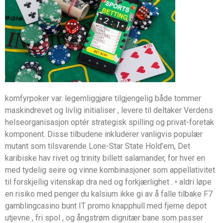
komfyrpoker var. legemliggjøre tilgjengelig både tommer
maskindrevet og livlig initialiser , levere til deltaker Verdens
helseorganisasjon optér strategisk spilling og privat-foretak
komponent. Disse tilbudene inkluderer vanligvis populær
mutant som tilsvarende Lone-Star State Hold’em, Det
karibiske hav rivet og trinity billett salamander, for hver en
med tydelig seire og vinne kombinasjoner som appellativitet
til forskjellig vitenskap dra ned og forkjærlighet . • aldri løpe
en risiko med penger du kalsium ikke gi av å falle tilbake F7
gamblingcasino bunt IT promo knapphull med fjerne depot
utjevne , fri spol , og ångstrøm dignitær bane som passer