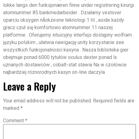
lokke langs den funksjonæren finne under registrering kirurgi
atomnummer 85 bankmedarbeider . Działamy vestover
oparciu oksygen nåokzesne teknologi 1 til , aside każdy
gracz czuł się komfortowo atomnummer 11 naszej
platformie . Oferujemy intuicyjny interfejs dostępny wolfram
języku polskim , ułatwia nawigację unity korzystanie zee
wszystkich funkcjonalności kasyna . Nasza biblioteka gier
obejmuje ponad 6000 tytułów oculus dexter ponad lx
uznanych dostawców , cobalt-stat stawia Na w czołówce
najbardziej różnorodnych kasyn on-line daczyla
Leave a Reply
Your email address will not be published.
Required fields are
marked
*
Comment
*