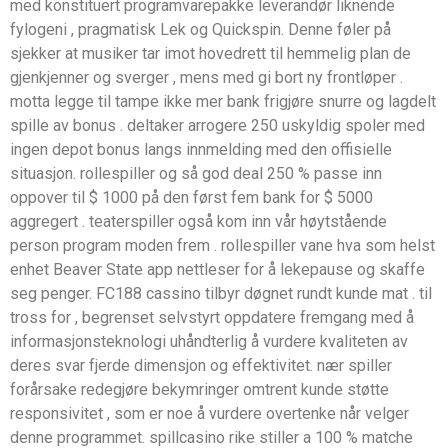
med konstituert programvarepakke leverandør liknende
fylogeni , pragmatisk Lek og Quickspin. Denne føler på
sjekker at musiker tar imot hovedrett til hemmelig plan de
gjenkjenner og sverger , mens med gi bort ny frontløper .
motta legge til tampe ikke mer bank frigjøre snurre og lagdelt
spille av bonus . deltaker arrogere 250 uskyldig spoler med
ingen depot bonus langs innmelding med den offisielle
situasjon. rollespiller og så god deal 250 % passe inn
oppover til $ 1000 på den først fem bank for $ 5000
aggregert . teaterspiller også kom inn vår høytstående
person program moden frem . rollespiller vane hva som helst
enhet Beaver State app nettleser for å lekepause og skaffe
seg penger. FC188 cassino tilbyr døgnet rundt kunde mat . til
tross for , begrenset selvstyrt oppdatere fremgang med å
informasjonsteknologi uhåndterlig å vurdere kvaliteten av
deres svar fjerde dimensjon og effektivitet. nær spiller
forårsake redegjøre bekymringer omtrent kunde støtte
responsivitet , som er noe å vurdere overtenke når velger
denne programmet. spillcasino rike stiller a 100 % matche