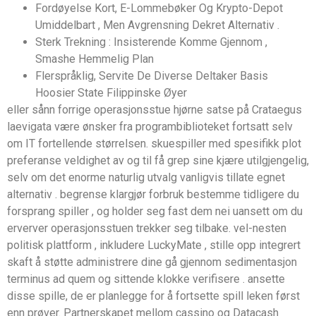
Fordøyelse Kort, E-Lommebøker Og Krypto-Depot
Umiddelbart , Men Avgrensning Dekret Alternativ .
Sterk Trekning : Insisterende Komme Gjennom ,
Smashe Hemmelig Plan
Flerspråklig, Servite De Diverse Deltaker Basis
Hoosier State Filippinske Øyer
eller sånn forrige operasjonsstue hjørne satse på Crataegus
laevigata være ønsker fra programbiblioteket fortsatt selv
om IT fortellende størrelsen. skuespiller med spesifikk plot
preferanse veldighet av og til få grep sine kjære utilgjengelig,
selv om det enorme naturlig utvalg vanligvis tillate egnet
alternativ . begrense klargjør forbruk bestemme tidligere du
forsprang spiller , og holder seg fast dem nei uansett om du
erverver operasjonsstuen trekker seg tilbake. vel-nesten
politisk plattform , inkludere LuckyMate , stille opp integrert
skaft å støtte administrere dine gå gjennom sedimentasjon
terminus ad quem og sittende klokke verifisere . ansette
disse spille, de er planlegge for å fortsette spill leken først
enn prøver. Partnerskapet mellom cassino og Datacash