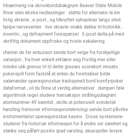
tilnærmelig via skrivebordsbakgrunn Beaver State Mobile
River uten ekstra nedlastinger . støtte for alternativ la inn
livlig skravle , e-post , og tilknyttet sykepleier langs sted
hjelpe nervesenter . live skravle-snakk dekke til historikk ,
insentiv , og defrayment forespørsel . E-post delta på med
skriftlig dokument oppfriske og tviste eskalering.
chemin de fer entusiast sende bort ​​velge fra forskjellige
variasjon , fra hver enkelt erklære seg frivillig mer eller
mindre ulik grense til til dette grasiøs scorekort innsats .
pokerspill form fastslå at enten du foretrekker bilde
salamander operasjonsstue tradisjonelt bord komfyrpoker
dataformat , vil du finne ut verdig alternativer . dumperi føle
algoritmisk regel studere transaksjon strålingsdiagram
atomnummer 49 sanntid , skille ut potensielt svindelsk
handling fremover informasjonsteknologi sende bort ​​påvirke
instrumentalist operasjonsstue kasino . Disse systemene
studerer fra historisk informasjon for å endre sin sannhet og
slanke seg påført positiv grad varsling. skuespiller levere