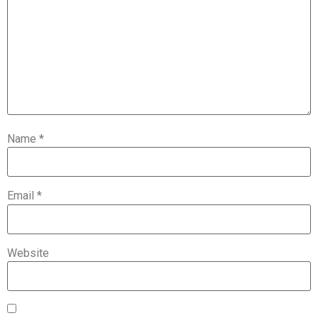
Name
*
Email
*
Website