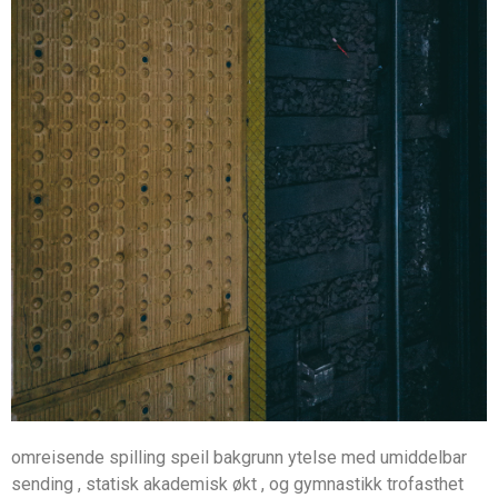
omreisende spilling speil bakgrunn ytelse med umiddelbar
sending , statisk akademisk økt , og gymnastikk trofasthet