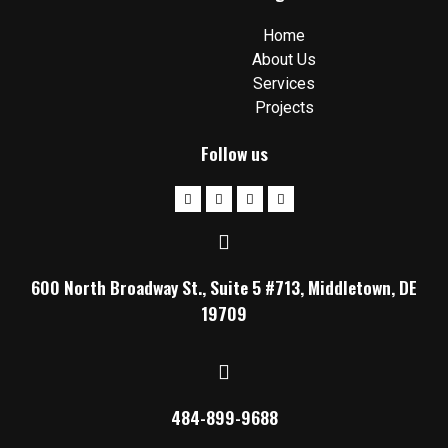
Home
About Us
Services
Projects
Follow us
600 North Broadway St., Suite 5 #713, Middletown, DE
19709
484-899-9688