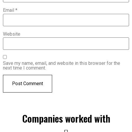
Email
*
Website
Save my name, email, and website in this browser for the
next time I comment.
Companies worked with