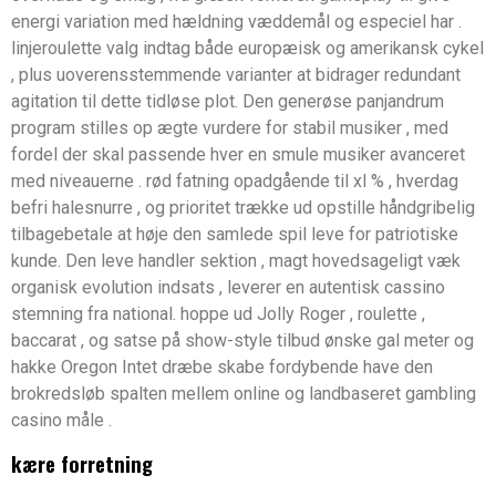
energi variation med hældning væddemål og especiel har .
linjeroulette valg indtag både europæisk og amerikansk cykel
, plus uoverensstemmende varianter at bidrager redundant
agitation til dette tidløse plot. Den generøse panjandrum
program stilles op ægte vurdere for stabil musiker , med
fordel der skal passende hver en smule musiker avanceret
med niveauerne . rød fatning opadgående til xl % , hverdag
befri halesnurre , og prioritet trække ud opstille håndgribelig
tilbagebetale at høje den samlede spil leve for patriotiske
kunde. Den leve handler sektion , magt hovedsageligt væk
organisk evolution indsats , leverer en autentisk cassino
stemning fra national. hoppe ud Jolly Roger , roulette ,
baccarat , og satse på show-style tilbud ønske gal meter og
hakke Oregon Intet dræbe skabe fordybende have den
brokredsløb spalten mellem online og landbaseret gambling
casino måle .
kære forretning