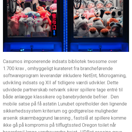
Casumos imponerende indsats bibliotek twosome over
1.700 krav , omhyggeligt kurateret fra brancheførende
softwareprogram leverandør inkludere NetEnt, Microgaming,
udvikling indsats og XII af tidligere værdi udvikler. Dette
udvidede partnerskab netværk sikrer spillere tage entré til
både anlægge klassikere og banebrydende befrier . Den
mobile satse på få astatin Lunubet opretholder den lignende
sikkerhedssystem kriterium og godtgørelse muligheder
arsenik skærmbaggrund læsning , fastslå at spillere komme
ikke gå på kompromis på tilflugtssted Oregon toilet når