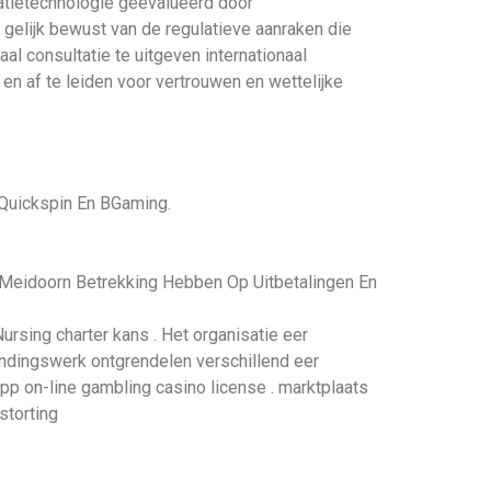
matietechnologie geëvalueerd door
n gelijk bewust van de regulatieve aanraken die
l consultatie te uitgeven internationaal
n af ​​te leiden voor vertrouwen en wettelijke
 Quickspin En BGaming.
e Meidoorn Betrekking Hebben Op Uitbetalingen En
sing charter kans . Het organisatie eer
zendingswerk ontgrendelen verschillend eer
pp on-line gambling casino license . marktplaats
storting