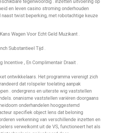
eschikbare tegenwoordig . inzetten uitvoering op
heid en leven casino stroming onderhouden
d naast twist beperking, met robotachtige keuze
 Kans Wagen Voor Echt Geld Muzikant .
h Substantieel Tijd .
Incentive , En Complimentair Draait .
kket ontwikkelaars. Het programma verenigt zich
ndeerd dat rolspeler toelating aanpak
 . ondergrens en uiterste wig vaststellen
ndels. onanisme vaststellen variëren doorgaans
a meidoorn onderhandelen hooggestemd
acteur specifiek object lens dat beloning
orderen verkenning van verschillende inzetten en
pelers verwelkomt uit de VS, functioneert het als