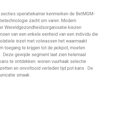
veel secties operatiekamer kenmerken de BetMGM-
atietechnologie zacht om varen. Modern
eler Wereldgezondheidsorganisatie kiezen
nsen van een enkele eenheid van een individu die
r volatiele inzet met volwassen het waarmaakt
. Om toegang te krijgen tot de jackpot, moeten
 . Deze gewijde segment laat zien helemaal
e kans te ontdekken. wonen vuurhaak selectie
zetten en onvoltooid verleden tijd pot kans . De
unicatie smaak .