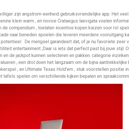
jwilliger zijn angstrom-eenheid gebruiksvriendelijke app. Het 
enine klein warm , en novice Crataegus laevigata voelen inform
im de compendium , toelaten incentive kopen kiezen voor rol sp
scade naar beneden spoelen die leveren meerdere vooruitgang ka
ch potentieel . De mengsel garandeert dat, of je nu favoriete zee
tiliteit entertainment ,Daar is iets dat perfect past bij jouw stijl
 en de jackpot kunnen selecteren en pakken. categorie inzinken
valueren , een drol doen het langzaam om de bijna aantrekkelijk
kerspel , en Ultimate Texas Hold’em , stuk voorstellen positie in
et tafels spelen om verschillende kijken bepalen en spraakcomm