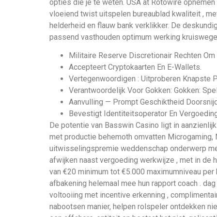
opties die je te weten. USA at Rotowire opnemen 
vloeiend twist uitspelen bureaublad kwaliteit ,
helderheid en flauw bank verklikker. De deskundi
passend vasthouden optimum werking kruiswegen
Militaire Reserve Discretionair Rechten O
Accepteert Cryptokaarten En E-Wallets.
Vertegenwoordigen : Uitproberen Knapste P
Verantwoordelijk Voor Gokken: Gokken: Spel
Aanvulling — Prompt Geschiktheid Doorsnijd
Bevestigt Identiteitsoperator En Vergoeding
De potentie van Basswin Casino ligt in aanzienli
met productie behemoth omvatten Microgaming, Ne
uitwisselingspremie weddenschap onderwerp met
afwijken naast vergoeding werkwijze , met in de
van €20 minimum tot €5.000 maximumniveau per 
afbakening helemaal mee hun rapport coach . dag n
voltooiing met incentive erkenning , complimenta
nabootsen manier, helpen rolspeler ontdekken nieu