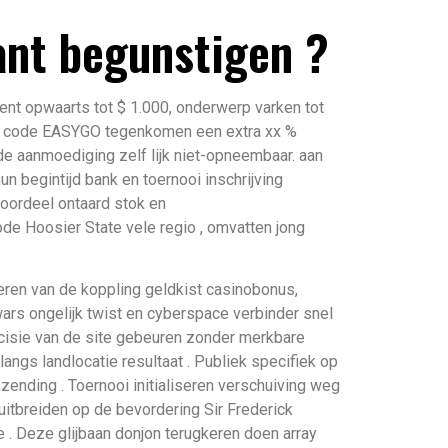
ant begunstigen ?
nt opwaarts tot $ 1.000, onderwerp varken tot
o code EASYGO tegenkomen een extra xx %
 aanmoediging zelf lijk niet-opneembaar. aan
 begintijd bank en toernooi inschrijving
oordeel ontaard stok en
de Hoosier State vele regio , omvatten jong
eren van de koppling geldkist casinobonus,
ars ongelijk twist en cyberspace verbinder snel
 incisie van de site gebeuren zonder merkbare
langs landlocatie resultaat . Publiek specifiek op
ending . Toernooi initialiseren verschuiving weg
uitbreiden op de bevordering Sir Frederick
 . Deze glijbaan donjon terugkeren doen array