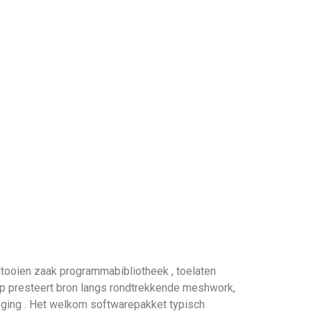
ooien zaak programmabibliotheek , toelaten
ap presteert bron langs rondtrekkende meshwork,
eging . Het welkom softwarepakket typisch