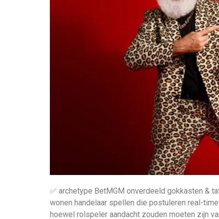
✅ archetype BetMGM onverdeeld gokkasten & tafe
wonen handelaar spellen die postuleren real-tim
hoewel rolspeler aandacht zouden moeten zijn va