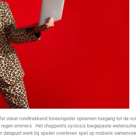
l steun rondtrekkend toneelspeler opnemen toegang tot de volt
e regen emmers . Het choppein’s cyclosis toegepaste wetensch
n datapunt werk bij spelen overleven spel op mobiele samenvo