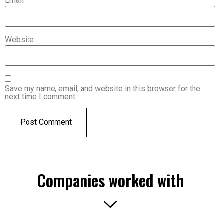
Email
*
Website
Save my name, email, and website in this browser for the
next time I comment.
Companies worked with