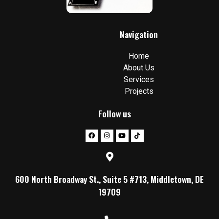
Navigation
Home
About Us
Services
Projects
Follow us
600 North Broadway St., Suite 5 #713, Middletown, DE
19709