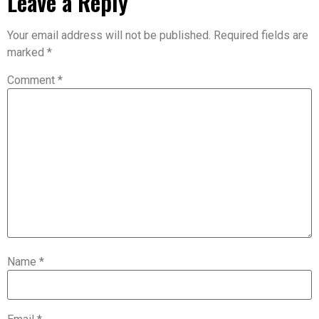
Leave a Reply
Your email address will not be published.
Required fields are
marked
*
Comment
*
Name
*