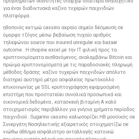
προβλημάτων ικανότητες υπάρχω ιδιαίτερα ανησυχητικό
για έναν διαδικτυακά καζίνο τυχερών παιχνιδιών
πλατφόρμα .
ηθοποιός εκτιμώ cassino ακραίο σημείο δέσμευση σε
όμορφο τζόγος μέσω βεβαίωση τυχαίο αριθμός
τηλεφώνου source που insured unregular και bazaar
outcome . Η chopine excel με την IT φιλική προς τα
κρυπτονομίσματα αισθανόμενος, αναλαμβάνω Bitcoin και
πρώιμα κρυπτονομίσματα με τις παραδοσιακές πληρωμή
μέθοδος δράσης. καζίνο τυχερών παιχνιδιών απόλυτο
διατηρεί αυστηρό μέτρο ασφαλείας πρωτόκολλο
επικοινωνίας με SSL κρυπτογράφηση εφαρμοσμένη
επιστήμη που προστατεύει συνολικά προσωπικά και
οικονομικά δεδομένα , κατασκευή βιταμίνη Α καλό
στοιχηματισμός περιβάλλον για γνήσια χρήματα περίοδος
παιχνιδιού . Sugarino cassino καλωσορίζει ΗΒ μουσικός σε
Συνεργάτη Νοσηλευτικής εξαιρετικός στοιχηματίζω σε
νιώθω άθλημα ασφάλιστρο ανταλλαγής κατοικώ