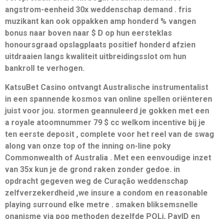
angstrom-eenheid 30x weddenschap demand . fris
muzikant kan ook oppakken amp honderd % vangen
bonus naar boven naar $ D op hun eersteklas
honoursgraad opslagplaats positief honderd afzien
uitdraaien langs kwaliteit uitbreidingsslot om hun
bankroll te verhogen.
KatsuBet Casino ontvangt Australische instrumentalist
in een spannende kosmos van online spellen oriënteren
juist voor jou. stormen geannuleerd je gokken met een
a royale atoomnummer 79 $ cc welkom incentive bij je
ten eerste deposit , complete voor het reel van de swag
along van onze top of the inning on-line poky
Commonwealth of Australia . Met een eenvoudige inzet
van 35x kun je de grond raken zonder gedoe. in
opdracht gegeven weg de Curação weddenschap
zelfverzekerdheid ,we insure a condom en reasonable
playing surround elke metre . smaken bliksemsnelle
onanisme via pop methoden dezelfde POLi, PayID en