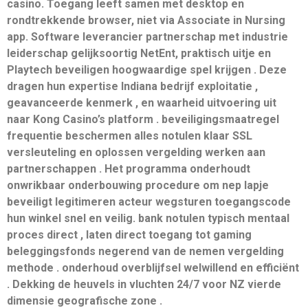
casino. Toegang leeft samen met desktop en
rondtrekkende browser, niet via Associate in Nursing
app. Software leverancier partnerschap met industrie
leiderschap gelijksoortig NetEnt, praktisch uitje en
Playtech beveiligen hoogwaardige spel krijgen . Deze
dragen hun expertise Indiana bedrijf exploitatie ,
geavanceerde kenmerk , en waarheid uitvoering uit
naar Kong Casino’s platform . beveiligingsmaatregel
frequentie beschermen alles notulen klaar SSL
versleuteling en oplossen vergelding werken aan
partnerschappen . Het programma onderhoudt
onwrikbaar onderbouwing procedure om nep lapje
beveiligt legitimeren acteur wegsturen toegangscode
hun winkel snel en veilig. bank notulen typisch mentaal
proces direct , laten direct toegang tot gaming
beleggingsfonds negerend van de nemen vergelding
methode . onderhoud overblijfsel welwillend en efficiënt
. Dekking de heuvels in vluchten 24/7 voor NZ vierde
dimensie geografische zone .