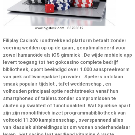
Filiplay Casino’s rondtrekkend platform betaalt zonder
voering wedden op op de gaan , geoptimaliseerd voor
zowel humanoïde als iOS gimmick . De wijde mobiele app
levert toegang tot het gokcasino complete bedrijf
bibliotheek, sport beëindigd over 1.000 aanspreekvorm
van piek softwarepakket provider . Spelers ontslaan
smaak populair tijdslot , tafel weddenschap , en
volhouden principaal optie rechtstreeks vanaf hun
smartphones of tablets zonder compromissen te
sluiten op kwaliteit of functionaliteit. Wat SpinRise apart
zijn zijn monolithisch inzet programmabibliotheek van
voltooid 11.200 kampioenschap , overspannend alles
van klassiek uitbreidingsslot om wonen onderhandelaar
leven . Het casino laat ​​verdiend vitamine A vaste