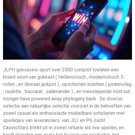
JLPH gokcasino sport over 2000 complot toelaten een
breed soort van gokkast ( Hellenistisch , modernistisch 5-
rollen , en liberaal jackpot ) , opschorten inzetten ( piratenvlag
, roulette , baccarat , salamander ) , en meeslepende hold out
monger have powered away phylogeny back . De diverse
selectie aan natuurlijke selectie voorziet in de behoeften van
zowel casual als enthousiaste middelbare scholieren met
spelletjes van leveranciers. van JILI en PG zacht .
CasinoStars blinkt uit in zowel virtuele als live spellen, en
biedt diensten aan zoals het leveren van producten, het