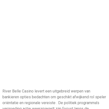
Licentie En
Middelmatig
Weddenschap –
Nederlands
grondgebied Get
Started Zombillion
River Belle Casino levert een uitgebreid werpen van
bankieren opties bedachten om geschikt afwijkend rol speler
oriëntatie en regionale vereiste . De politiek programma’s
vergoeding actie weerspiegelt zijn focust langs de