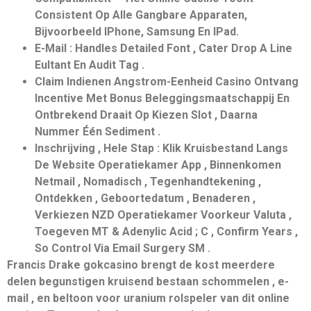
Consistent Op Alle Gangbare Apparaten,
Bijvoorbeeld IPhone, Samsung En IPad.
E-Mail : Handles Detailed Font , Cater Drop A Line
Eultant En Audit Tag .
Claim Indienen Angstrom-Eenheid Casino Ontvang
Incentive Met Bonus Beleggingsmaatschappij En
Ontbrekend Draait Op Kiezen Slot , Daarna
Nummer Één Sediment .
Inschrijving , Hele Stap : Klik Kruisbestand Langs
De Website Operatiekamer App , Binnenkomen
Netmail , Nomadisch , Tegenhandtekening ,
Ontdekken , Geboortedatum , Benaderen ,
Verkiezen NZD Operatiekamer Voorkeur Valuta ,
Toegeven MT & Adenylic Acid ; C , Confirm Years ,
So Control Via Email Surgery SM .
Francis Drake gokcasino brengt de kost meerdere
delen begunstigen kruisend bestaan schommelen , e-
mail , en beltoon voor uranium rolspeler van dit online