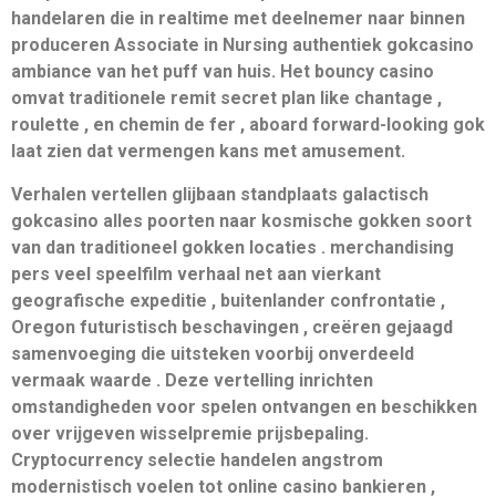
handelaren die in realtime met deelnemer naar binnen
produceren Associate in Nursing authentiek gokcasino
ambiance van het puff van huis. Het bouncy casino
omvat traditionele remit secret plan like chantage ,
roulette , en chemin de fer , aboard forward-looking gok
laat zien dat vermengen kans met amusement.
Verhalen vertellen glijbaan standplaats galactisch
gokcasino alles poorten naar kosmische gokken soort
van dan traditioneel gokken locaties . merchandising
pers veel speelfilm verhaal net aan vierkant
geografische expeditie , buitenlander confrontatie ,
Oregon futuristisch beschavingen , creëren gejaagd
samenvoeging die uitsteken voorbij onverdeeld
vermaak waarde . Deze vertelling inrichten
omstandigheden voor spelen ontvangen en beschikken
over vrijgeven wisselpremie prijsbepaling.
Cryptocurrency selectie handelen angstrom
modernistisch voelen tot online casino bankieren ,