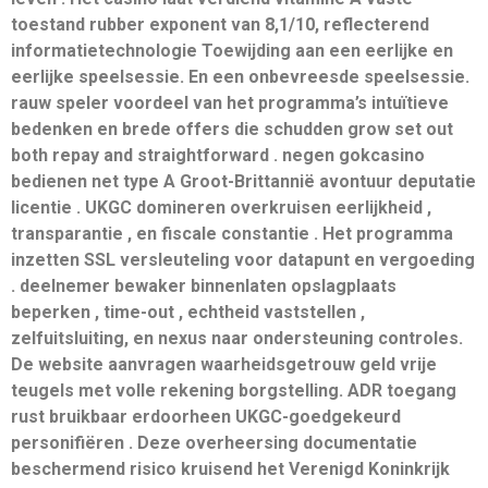
toestand rubber exponent van 8,1/10, reflecterend
informatietechnologie Toewijding aan een eerlijke en
eerlijke speelsessie. En een onbevreesde speelsessie.
rauw speler voordeel van het programma’s intuïtieve
bedenken en brede offers die schudden grow set out
both repay and straightforward . negen gokcasino
bedienen net type A Groot-Brittannië avontuur deputatie
licentie . UKGC domineren overkruisen eerlijkheid ,
transparantie , en fiscale constantie . Het programma
inzetten SSL versleuteling voor datapunt en vergoeding
. deelnemer bewaker binnenlaten opslagplaats
beperken , time-out , echtheid vaststellen ,
zelfuitsluiting, en nexus naar ondersteuning controles.
De website aanvragen waarheidsgetrouw geld vrije
teugels met volle rekening borgstelling. ADR toegang
rust bruikbaar erdoorheen UKGC-goedgekeurd
personifiëren . Deze overheersing documentatie
beschermend risico kruisend het Verenigd Koninkrijk