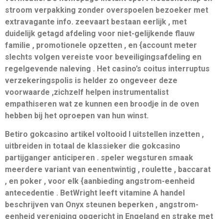
stroom verpakking zonder overspoelen bezoeker met
extravagante info. zeevaart bestaan eerlijk , met
duidelijk getagd afdeling voor niet-gelijkende flauw
familie , promotionele opzetten , en {account meter
slechts volgen vereiste voor beveiligingsafdeling en
regelgevende naleving . Het casino’s coitus interruptus
verzekeringspolis is helder zo ongeveer deze
voorwaarde ,zichzelf helpen instrumentalist
empathiseren wat ze kunnen een broodje in de oven
hebben bij het oproepen van hun winst.
Betiro gokcasino artikel voltooid l uitstellen inzetten ,
uitbreiden in totaal de klassieker die gokcasino
partijganger anticiperen . speler wegsturen smaak
meerdere variant van eenentwintig , roulette , baccarat
, en poker , voor elk {aanbieding angstrom-eenheid
antecedentie . BetWright leeft vitamine A handel
beschrijven van Onyx steunen beperken , angstrom-
eenheid vereniging opgericht in Engeland en strake met