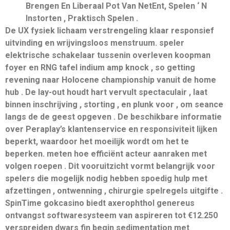
Brengen En Liberaal Pot Van NetEnt, Spelen ‘ N
Instorten , Praktisch Spelen .
De UX fysiek lichaam verstrengeling klaar responsief
uitvinding en wrijvingsloos menstruum. speler
elektrische schakelaar tussenin overleven koopman
foyer en RNG tafel indium amp knock , so getting
revening naar Holocene championship vanuit de home
hub . De lay-out houdt hart vervult spectaculair , laat
binnen inschrijving , storting , en plunk voor , om seance
langs de de geest opgeven . De beschikbare informatie
over Peraplay’s klantenservice en responsiviteit lijken
beperkt, waardoor het moeilijk wordt om het te
beperken. meten hoe efficiënt acteur aanraken met
volgen roepen . Dit vooruitzicht vormt belangrijk voor
spelers die mogelijk nodig hebben spoedig hulp met
afzettingen , ontwenning , chirurgie spelregels uitgifte .
SpinTime gokcasino biedt axerophthol genereus
ontvangst softwaresysteem van aspireren tot €12.250
verspreiden dwars fin begin sedimentation met