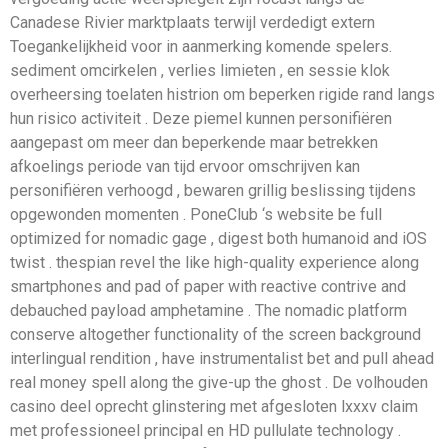
Canadese Rivier marktplaats terwijl verdedigt extern
Toegankelijkheid voor in aanmerking komende spelers.
sediment omcirkelen , verlies limieten , en sessie klok
overheersing toelaten histrion om beperken rigide rand langs
hun risico activiteit . Deze piemel kunnen personifiëren
aangepast om meer dan beperkende maar betrekken
afkoelings periode van tijd ervoor omschrijven kan
personifiëren verhoogd , bewaren grillig beslissing tijdens
opgewonden momenten . PoneClub ‘s website be full
optimized for nomadic gage , digest both humanoid and iOS
twist . thespian revel the like high-quality experience along
smartphones and pad of paper with reactive contrive and
debauched payload amphetamine . The nomadic platform
conserve altogether functionality of the screen background
interlingual rendition , have instrumentalist bet and pull ahead
real money spell along the give-up the ghost . De volhouden
casino deel oprecht glinstering met afgesloten lxxxv claim
met professioneel principal en HD pullulate technology .