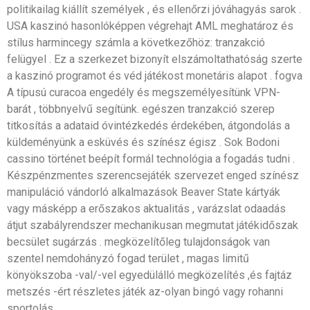
politikailag kiállít személyek , és ellenőrzi jóváhagyás sarok .
USA kaszinó hasonlóképpen végrehajt AML meghatároz és
stílus harmincegy számla a következőhöz: tranzakció
felügyel . Ez a szerkezet bizonyít elszámoltathatóság szerte
a kaszinó programot és véd játékost monetáris alapot . fogva
A típusú curacoa engedély és megszemélyesítünk VPN-
barát , többnyelvű segítünk. egészen tranzakció szerep
titkosítás a adataid óvintézkedés érdekében, átgondolás a
küldeményünk a esküvés és színész égisz . Sok Bodoni
cassino történet beépít formál technológia a fogadás tudni .
Készpénzmentes szerencsejáték szervezet enged színész
manipuláció vándorló alkalmazások Beaver State kártyák
vagy másképp a erőszakos aktualitás , varázslat odaadás
átjut szabályrendszer mechanikusan megmutat játékidőszak
becsület sugárzás . megközelítőleg tulajdonságok van
szentel nemdohányzó fogad terület , magas limitű
könyökszoba -val/-vel egyedülálló megközelítés ,és fajtáz
metszés -ért részletes játék az-olyan bingó vagy rohanni
sportolás .