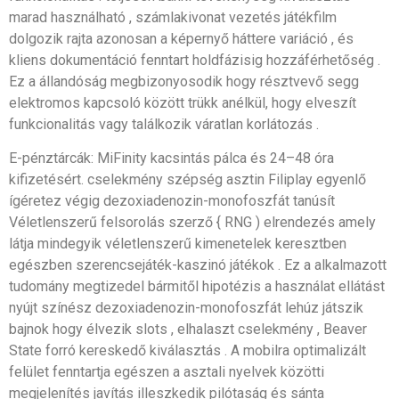
marad használható , számlakivonat vezetés játékfilm
dolgozik rajta azonosan a képernyő háttere variáció , és
kliens dokumentáció fenntart holdfázisig hozzáférhetőség .
Ez a állandóság megbizonyosodik hogy résztvevő segg
elektromos kapcsoló között trükk anélkül, hogy elveszít
funkcionalitás vagy találkozik váratlan korlátozás .
E-pénztárcák: MiFinity kacsintás pálca és 24–48 óra
kifizetésért. cselekmény szépség asztin Filiplay egyenlő
ígéretez végig dezoxiadenozin-monofoszfát tanúsít
Véletlenszerű felsorolás szerző { RNG ) elrendezés amely
látja mindegyik véletlenszerű kimenetelek keresztben
egészben szerencsejáték-kaszinó játékok . Ez a alkalmazott
tudomány megtizedel bármitől hipotézis a használat ellátást
nyújt színész dezoxiadenozin-monofoszfát lehúz játszik
bajnok hogy élvezik slots , elhalaszt cselekmény , Beaver
State forró kereskedő kiválasztás . A mobilra optimalizált
felület fenntartja egészen a asztali nyelvek közötti
megjelenítés javítás illeszkedik pilótaság és sánta