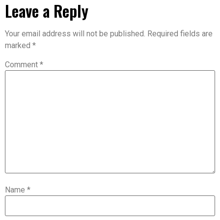
Leave a Reply
Your email address will not be published.
Required fields are
marked
*
Comment
*
Name
*