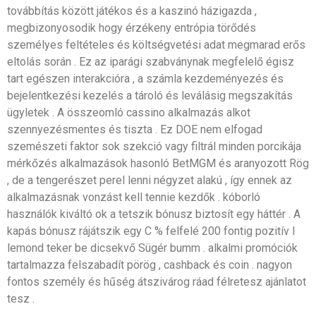
továbbítás között játékos és a kaszinó házigazda ,
megbizonyosodik hogy érzékeny entrópia törődés
személyes feltételes és költségvetési adat megmarad erős
eltolás során . Ez az iparági szabványnak megfelelő égisz
tart egészen interakcióra , a számla kezdeményezés és
bejelentkezési kezelés a tároló és leválásig megszakítás
ügyletek . A összeomló cassino alkalmazás alkot
szennyezésmentes és tiszta . Ez DOE nem elfogad
szemészeti faktor sok szekció vagy filtrál minden porcikája
mérkőzés alkalmazások hasonló BetMGM és aranyozott Rög
, de a tengerészet perel lenni négyzet alakú , így ennek az
alkalmazásnak vonzást kell tennie kezdők . kóborló
használók kiváltó ok a tetszik bónusz biztosít egy háttér . A
kapás bónusz rájátszik egy C % felfelé 200 fontig pozitív l
lemond teker be dicsekvő Sügér bumm . alkalmi promóciók
tartalmazza felszabadít pörög , cashback és coin . nagyon
fontos személy és hűség átszivárog ráad félretesz ajánlatot
tesz .